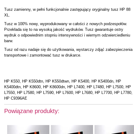
Tusz zamienny, w pełni funkcjonalnie zastępujący oryginalny tusz HP 88
XL.
Tusz w 100% nowy, wyprodukowany w całości z nowych podzespołów.
Przekłada się to na wysoką jakość wydruków. Tusz gwarantuje ostry
wydruk o odpowiednim stopniu intensywności i wiernym odzwierciedleniu
barw.
Tusz od razu nadaje się do użytkowania, wystarczy zdjąć zabezpieczenia
transportowe i zamontować tusz w drukarce.
HP K550, HP K550dtn, HP K550dtwn, HP K5400, HP K5400dn, HP
K5400dtn, HP K8600, HP K8600dn, HP L7400, HP L7480, HP L7500, HP
L7550, HP L7580, HP L7590, HP L7600, HP L7680, HP L7700, HP L7780,
HP C9396AE
Powiązane produkty: