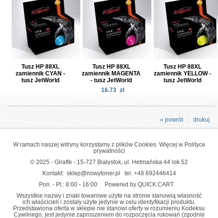
Tusz HP 88XL
Tusz HP 88XL
Tusz HP 88XL
zamiennik CYAN -
zamiennik MAGENTA
zamiennik YELLOW -
tusz JetWorld
- tusz JetWorld
tusz JetWorld
16.73
zł
« powrót
drukuj
W ramach naszej witryny korzystamy z plików Cookies. Więcej w
Polityce
prywatności
© 2025 - Giraffe - 15-727 Białystok, ul. Hetmańska 44 lok 52
Kontakt:
sklep@nowytoner.pl
tel.
+48 692446414
Pon. - Pt.: 8:00 - 16:00
Powered by QUICK.CART
Wszystkie nazwy i znaki towarowe użyte na stronie stanowią własność
ich właścicieli i zostały użyte jedynie w celu identyfikacji produktu.
Przedstawiona oferta w sklepie nie stanowi oferty w rozumieniu Kodeksu
Cywilnego, jest jedynie zaproszeniem do rozpoczęcia rokowań (zgodnie