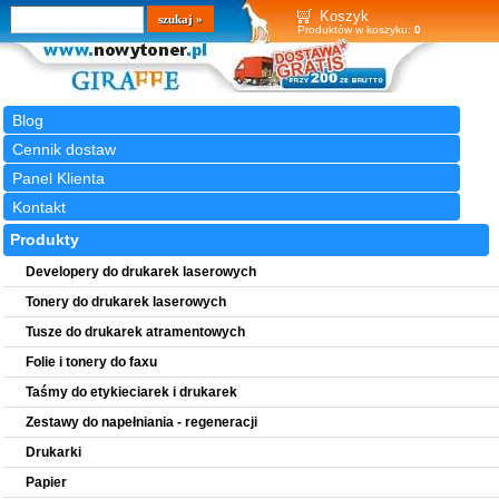
Wyszukiwarka
szukaj
Koszyk
Produktów w koszyku:
0
Blog
Cennik dostaw
Panel Klienta
Kontakt
Produkty
Developery do drukarek laserowych
Tonery do drukarek laserowych
Tusze do drukarek atramentowych
Folie i tonery do faxu
Taśmy do etykieciarek i drukarek
Zestawy do napełniania - regeneracji
Drukarki
Papier