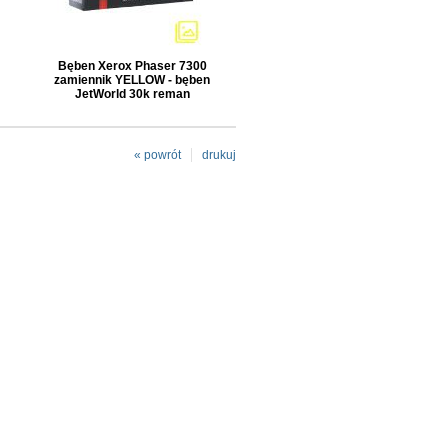
Bęben Xerox Phaser 7300
zamiennik YELLOW - bęben
JetWorld 30k reman
« powrót
drukuj