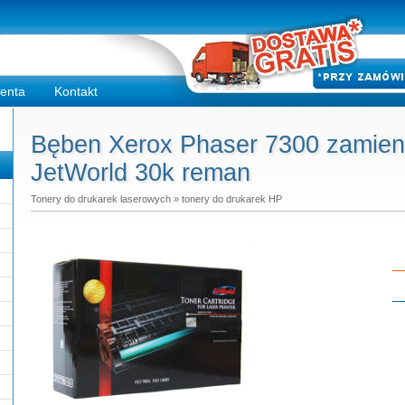
ienta
Kontakt
Bęben Xerox Phaser 7300 zamien
JetWorld 30k reman
Tonery do drukarek laserowych
»
tonery do drukarek HP