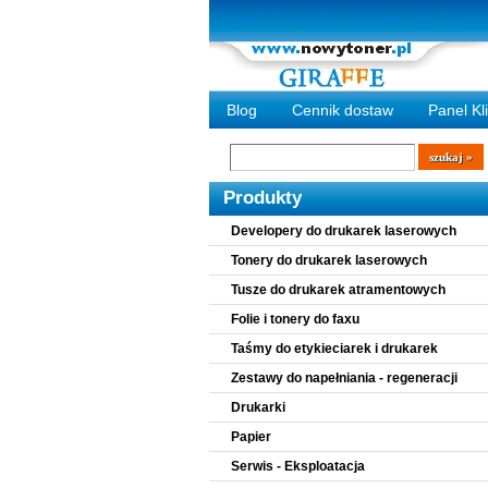
Blog
Cennik dostaw
Panel Kl
Wyszukiwarka
szukaj
Produkty
Developery do drukarek laserowych
Tonery do drukarek laserowych
Tusze do drukarek atramentowych
Folie i tonery do faxu
Taśmy do etykieciarek i drukarek
Zestawy do napełniania - regeneracji
Drukarki
Papier
Serwis - Eksploatacja