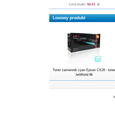
Cena brutto:
66.53
zł
Losowy produkt
Toner zamiennik cyan Epson CX28 - tone
JetWorld 8k
W