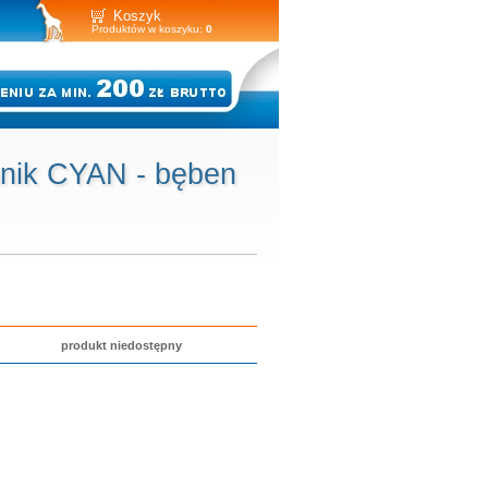
Koszyk
Produktów w koszyku:
0
nik CYAN - bęben
produkt niedostępny