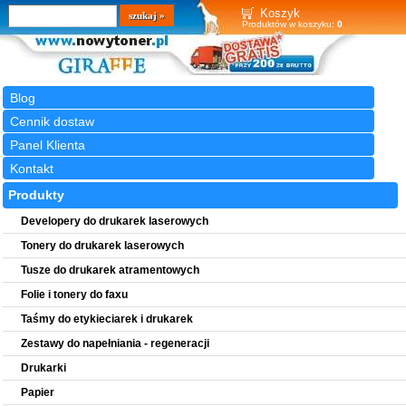
Wyszukiwarka
szukaj
Koszyk
Produktów w koszyku:
0
Blog
Cennik dostaw
Panel Klienta
Kontakt
Produkty
Developery do drukarek laserowych
Tonery do drukarek laserowych
Tusze do drukarek atramentowych
Folie i tonery do faxu
Taśmy do etykieciarek i drukarek
Zestawy do napełniania - regeneracji
Drukarki
Papier