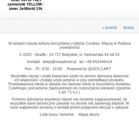
Toner Xerox 7425
zamiennik YELLOW -
toner JetWorld 15k
« powrót
drukuj
W ramach naszej witryny korzystamy z plików Cookies. Więcej w
Polityce
prywatności
© 2025 - Giraffe - 15-727 Białystok, ul. Hetmańska 44 lok 52
Kontakt:
sklep@nowytoner.pl
tel.
+48 692446414
Pon. - Pt.: 8:00 - 16:00
Powered by QUICK.CART
Wszystkie nazwy i znaki towarowe użyte na stronie stanowią własność
ich właścicieli i zostały użyte jedynie w celu identyfikacji produktu.
Przedstawiona oferta w sklepie nie stanowi oferty w rozumieniu Kodeksu
Cywilnego, jest jedynie zaproszeniem do rozpoczęcia rokowań (zgodnie
z art. 71 k.c.).
Pomimo dołożenia wszelkich starań nie możemy zagwarantować, że
wszystkie dane techniczne zawarte na stronie nie zawierają błędów. W
razie wątpliwości prosimy o kontakt przed podjęciem decyzji o zakupie.
Lista tuszy i tonerów
Mapa strony