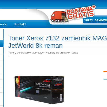
ienta
Kontakt
Toner Xerox 7132 zamiennik MAG
JetWorld 8k reman
Tonery do drukarek laserowych
»
tonery do drukarek Xerox