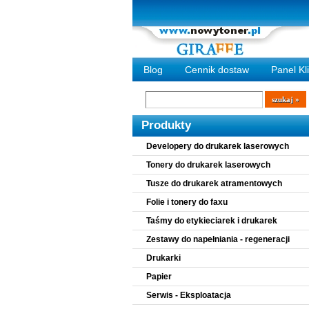
Blog
Cennik dostaw
Panel Kl
Wyszukiwarka
szukaj
Produkty
Developery do drukarek laserowych
Tonery do drukarek laserowych
Tusze do drukarek atramentowych
Folie i tonery do faxu
Taśmy do etykieciarek i drukarek
Zestawy do napełniania - regeneracji
Drukarki
Papier
Serwis - Eksploatacja