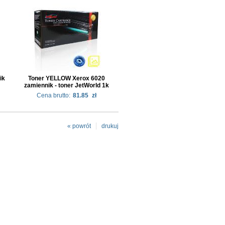
ik
Toner YELLOW Xerox 6020
zamiennik - toner JetWorld 1k
Cena brutto:
81.85
zł
« powrót
drukuj