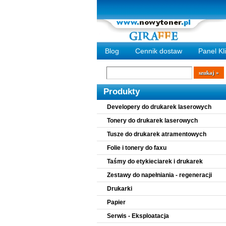
Blog
Cennik dostaw
Panel Kl
Wyszukiwarka
szukaj
Produkty
Developery do drukarek laserowych
Tonery do drukarek laserowych
Tusze do drukarek atramentowych
Folie i tonery do faxu
Taśmy do etykieciarek i drukarek
Zestawy do napełniania - regeneracji
Drukarki
Papier
Serwis - Eksploatacja