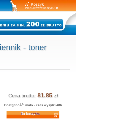
Koszyk
Produktów w koszyku:
0
nnik - toner
81.85
Cena brutto:
zł
Dostępność: mało - czas wysyłki 48h
 koszyka