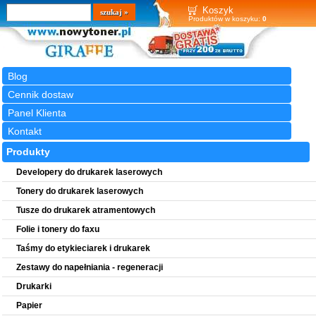
Wyszukiwarka
szukaj
Koszyk
Produktów w koszyku:
0
Blog
Cennik dostaw
Panel Klienta
Kontakt
Produkty
Developery do drukarek laserowych
Tonery do drukarek laserowych
Tusze do drukarek atramentowych
Folie i tonery do faxu
Taśmy do etykieciarek i drukarek
Zestawy do napełniania - regeneracji
Drukarki
Papier