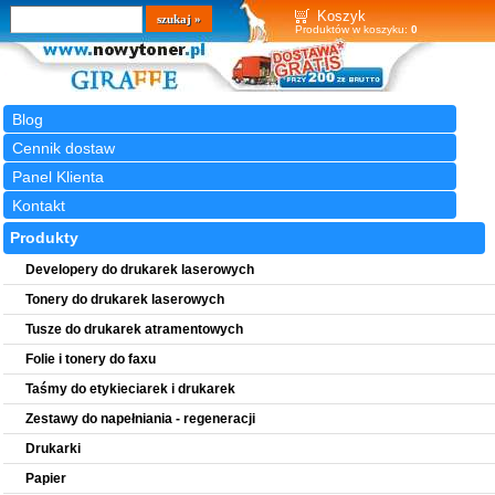
Wyszukiwarka
szukaj
Koszyk
Produktów w koszyku:
0
Blog
Cennik dostaw
Panel Klienta
Kontakt
Produkty
Developery do drukarek laserowych
Tonery do drukarek laserowych
Tusze do drukarek atramentowych
Folie i tonery do faxu
Taśmy do etykieciarek i drukarek
Zestawy do napełniania - regeneracji
Drukarki
Papier