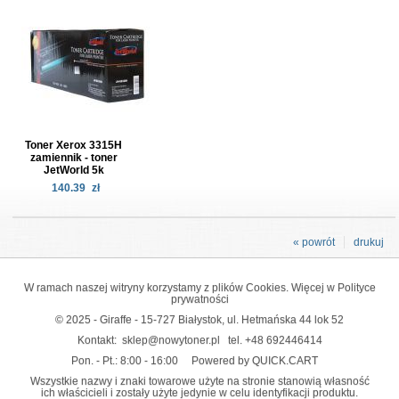
Toner Xerox 3315H
zamiennik - toner
JetWorld 5k
140.39
zł
« powrót
drukuj
W ramach naszej witryny korzystamy z plików Cookies. Więcej w
Polityce
prywatności
© 2025 - Giraffe - 15-727 Białystok, ul. Hetmańska 44 lok 52
Kontakt:
sklep@nowytoner.pl
tel.
+48 692446414
Pon. - Pt.: 8:00 - 16:00
Powered by QUICK.CART
Wszystkie nazwy i znaki towarowe użyte na stronie stanowią własność
ich właścicieli i zostały użyte jedynie w celu identyfikacji produktu.