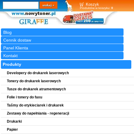
Wyszukiwarka
szukaj
Koszyk
Produktów w koszyku:
0
Blog
Cennik dostaw
Panel Klienta
Kontakt
Produkty
Developery do drukarek laserowych
Tonery do drukarek laserowych
Tusze do drukarek atramentowych
Folie i tonery do faxu
Taśmy do etykieciarek i drukarek
Zestawy do napełniania - regeneracji
Drukarki
Papier