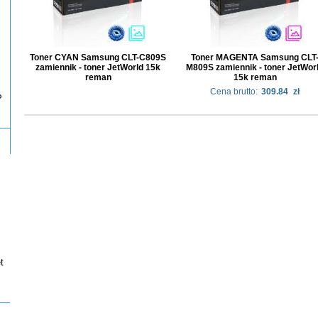
Toner CYAN Samsung CLT-C809S
Toner MAGENTA Samsung CLT
zamiennik - toner JetWorld 15k
M809S zamiennik - toner JetWor
reman
15k reman
Cena brutto:
309.84
zł
P
t