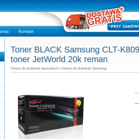
ienta
Kontakt
Toner BLACK Samsung CLT-K809S
toner JetWorld 20k reman
Tonery do drukarek laserowych
»
tonery do drukarek Samsung