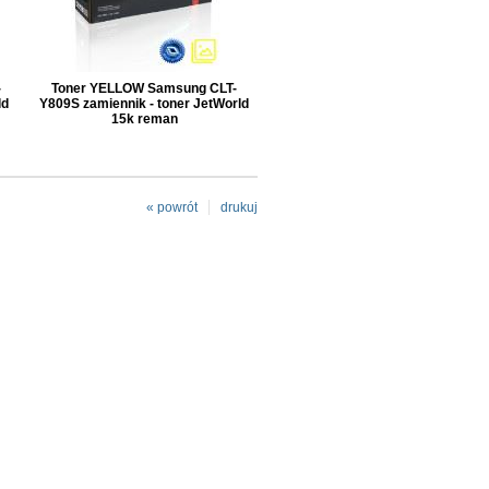
-
Toner YELLOW Samsung CLT-
ld
Y809S zamiennik - toner JetWorld
15k reman
« powrót
drukuj