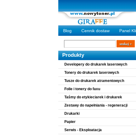
Blog
Cennik dostaw
Panel Kl
Wyszukiwarka
szukaj
Produkty
Developery do drukarek laserowych
Tonery do drukarek laserowych
Tusze do drukarek atramentowych
Folie i tonery do faxu
Taśmy do etykieciarek i drukarek
Zestawy do napełniania - regeneracji
Drukarki
Papier
Serwis - Eksploatacja