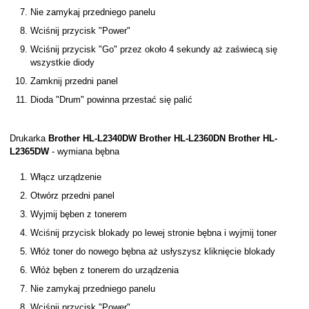
Nie zamykaj przedniego panelu
Wciśnij przycisk "Power"
Wciśnij przycisk "Go" przez około 4 sekundy aż zaświecą się
wszystkie diody
Zamknij przedni panel
Dioda "Drum" powinna przestać się palić
Drukarka
Brother HL-L2340DW Brother HL-L2360DN Brother HL-
L2365DW
- wymiana bębna
Włącz urządzenie
Otwórz przedni panel
Wyjmij bęben z tonerem
Wciśnij przycisk blokady po lewej stronie bębna i wyjmij toner
Włóż toner do nowego bębna aż usłyszysz kliknięcie blokady
Włóż bęben z tonerem do urządzenia
Nie zamykaj przedniego panelu
Wciśnij przycisk "Power"