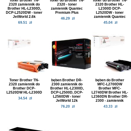
Toner Brother TN-
Toner do Brother TN-
Toner do Brother TN-
2320 zamiennik do
2320 - toner
2320 Brother HL-
Brother HL-L2300D,
zamiennik Quantec
L2300D DCP-
DCP-L2520DW - toner
Premium Plus
L2520DW - toner
JetWorld 2.6k
zamiennik Quantec
46.29
zł
69.51
zł
45.04
zł
Toner Brother TN-
bęben Brother DR-
bęben do Brother
2320 zamiennik do
2300 zamiennik do
MFC-L2700DW
Brother DCP-
Brother HL-L2300D,
Brother MFC-
L2520DW HL-L2300D
DCP-L2500D, DCP-
L2740DW Brother HL-
L2560DW - toner
L2360DN Brother DR-
34.54
zł
JetWorld 12k
2300 - zamiennik
76.20
zł
43.33
zł