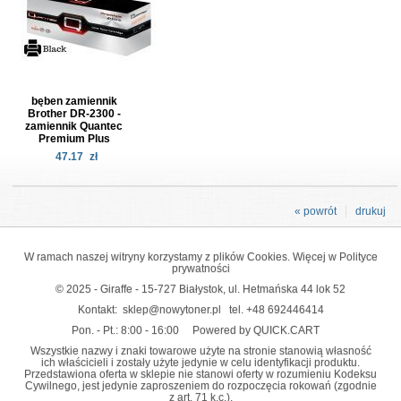
bęben zamiennik
Brother DR-2300 -
zamiennik Quantec
Premium Plus
47.17
zł
« powrót
drukuj
W ramach naszej witryny korzystamy z plików Cookies. Więcej w
Polityce
prywatności
© 2025 - Giraffe - 15-727 Białystok, ul. Hetmańska 44 lok 52
Kontakt:
sklep@nowytoner.pl
tel.
+48 692446414
Pon. - Pt.: 8:00 - 16:00
Powered by QUICK.CART
Wszystkie nazwy i znaki towarowe użyte na stronie stanowią własność
ich właścicieli i zostały użyte jedynie w celu identyfikacji produktu.
Przedstawiona oferta w sklepie nie stanowi oferty w rozumieniu Kodeksu
Cywilnego, jest jedynie zaproszeniem do rozpoczęcia rokowań (zgodnie
z art. 71 k.c.).