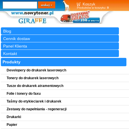
Wyszukiwarka
szukaj
Koszyk
Produktów w koszyku:
0
Blog
Cennik dostaw
Panel Klienta
Kontakt
Produkty
Developery do drukarek laserowych
Tonery do drukarek laserowych
Tusze do drukarek atramentowych
Folie i tonery do faxu
Taśmy do etykieciarek i drukarek
Zestawy do napełniania - regeneracji
Drukarki
Papier