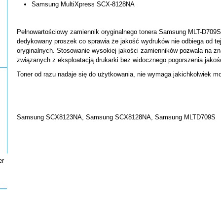
Samsung MultiXpress SCX-8128NA
Pełnowartościowy zamiennik oryginalnego tonera Samsung MLT-D709S
dedykowany proszek co sprawia że jakość wydruków nie odbiega od tej
oryginalnych. Stosowanie wysokiej jakości zamienników pozwala na z
związanych z eksploatacją drukarki bez widocznego pogorszenia jakoś
Toner od razu nadaje się do użytkowania, nie wymaga jakichkolwiek mo
Samsung SCX8123NA, Samsung SCX8128NA, Samsung MLTD709S
er