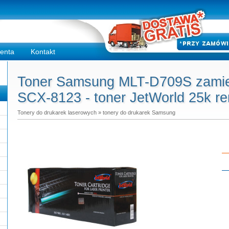
ienta
Kontakt
Toner Samsung MLT-D709S zami
SCX-8123 - toner JetWorld 25k r
Tonery do drukarek laserowych
»
tonery do drukarek Samsung