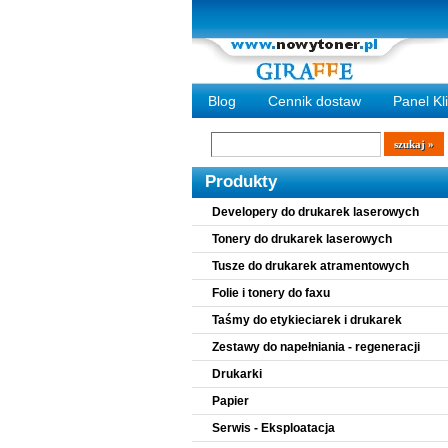
Blog
Cennik dostaw
Panel Kl
Wyszukiwarka
szukaj
Produkty
Developery do drukarek laserowych
Tonery do drukarek laserowych
Tusze do drukarek atramentowych
Folie i tonery do faxu
Taśmy do etykieciarek i drukarek
Zestawy do napełniania - regeneracji
Drukarki
Papier
Serwis - Eksploatacja