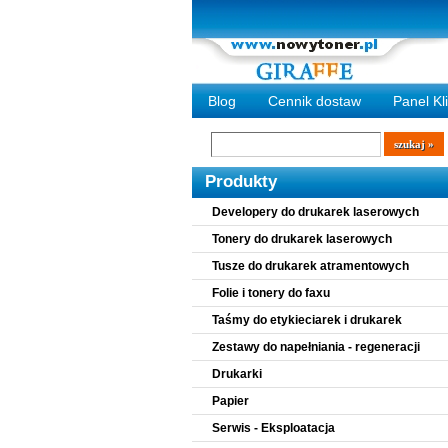
Blog
Cennik dostaw
Panel Kl
Wyszukiwarka
szukaj
Produkty
Developery do drukarek laserowych
Tonery do drukarek laserowych
Tusze do drukarek atramentowych
Folie i tonery do faxu
Taśmy do etykieciarek i drukarek
Zestawy do napełniania - regeneracji
Drukarki
Papier
Serwis - Eksploatacja