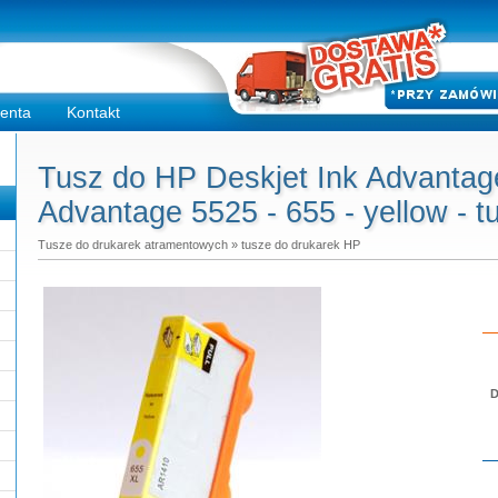
ienta
Kontakt
Tusz do HP Deskjet Ink Advantag
Advantage 5525 - 655 - yellow - t
Tusze do drukarek atramentowych
»
tusze do drukarek HP
D
Do