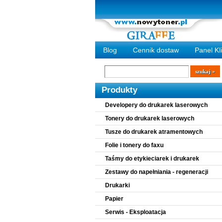
Blog
Cennik dostaw
Panel Kl
Wyszukiwarka
szukaj
Produkty
Developery do drukarek laserowych
Tonery do drukarek laserowych
Tusze do drukarek atramentowych
Folie i tonery do faxu
Taśmy do etykieciarek i drukarek
Zestawy do napełniania - regeneracji
Drukarki
Papier
Serwis - Eksploatacja