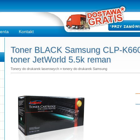
ienta
Kontakt
Toner BLACK Samsung CLP-K660B
toner JetWorld 5.5k reman
Tonery do drukarek laserowych
»
tonery do drukarek Samsung