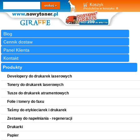
Wyszukiwarka
szukaj
Koszyk
Produktów w koszyku:
0
Blog
Cennik dostaw
Panel Klienta
Kontakt
Produkty
Developery do drukarek laserowych
Tonery do drukarek laserowych
Tusze do drukarek atramentowych
Folie i tonery do faxu
Taśmy do etykieciarek i drukarek
Zestawy do napełniania - regeneracji
Drukarki
Papier