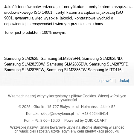
Jakość tonerów potwierdzona jest certyfikatami: certyfikatem zarządzania
środowiskowego ISO 14001 i certyfikatem zarządzania jakością ISO
9001, gwarantują więc wysokiej jakości, kontrastowe wydruki o
odpowiedniej intensywności i wiernym przeniesieniu barw.
Toner jest produktem 100% nowym.
Samsung SLM2625, Samsung SLM2675FN, Samsung SLM2825ND,
Samsung SLM2825DW, Samsung SLM2835DW, Samsung SLM2875FD,
Samsung SLM2875FW, Samsung SLM2885FW Samsung MLTD116L
« powrót
drukuj
W ramach naszej witryny korzystamy z plików Cookies. Więcej w
Polityce
prywatności
© 2025 - Giraffe - 15-727 Białystok, ul. Hetmańska 44 lok 52
Kontakt:
sklep@nowytoner.pl
tel.
+48 692446414
Pon. - Pt.: 8:00 - 16:00
Powered by QUICK.CART
Wszystkie nazwy i znaki towarowe użyte na stronie stanowią własność
ich właścicieli i zostały użyte jedynie w celu identyfikacji produktu.