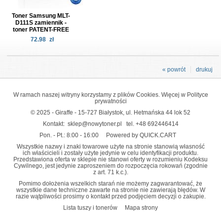
Toner Samsung MLT-
D111S zamiennik -
toner PATENT-FREE
72.98
zł
« powrót
drukuj
W ramach naszej witryny korzystamy z plików Cookies. Więcej w
Polityce
prywatności
© 2025 - Giraffe - 15-727 Białystok, ul. Hetmańska 44 lok 52
Kontakt:
sklep@nowytoner.pl
tel.
+48 692446414
Pon. - Pt.: 8:00 - 16:00
Powered by QUICK.CART
Wszystkie nazwy i znaki towarowe użyte na stronie stanowią własność
ich właścicieli i zostały użyte jedynie w celu identyfikacji produktu.
Przedstawiona oferta w sklepie nie stanowi oferty w rozumieniu Kodeksu
Cywilnego, jest jedynie zaproszeniem do rozpoczęcia rokowań (zgodnie
z art. 71 k.c.).
Pomimo dołożenia wszelkich starań nie możemy zagwarantować, że
wszystkie dane techniczne zawarte na stronie nie zawierają błędów. W
razie wątpliwości prosimy o kontakt przed podjęciem decyzji o zakupie.
Lista tuszy i tonerów
Mapa strony