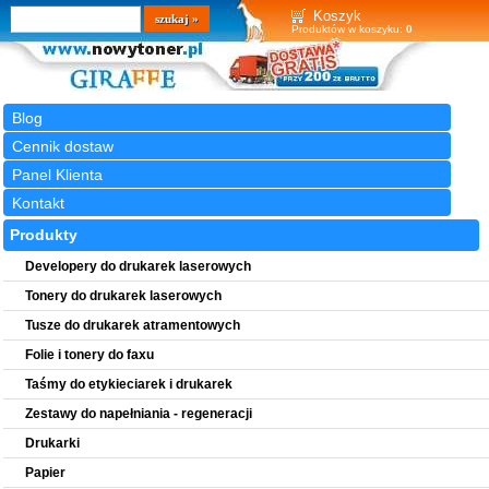
Wyszukiwarka
szukaj
Koszyk
Produktów w koszyku:
0
Blog
Cennik dostaw
Panel Klienta
Kontakt
Produkty
Developery do drukarek laserowych
Tonery do drukarek laserowych
Tusze do drukarek atramentowych
Folie i tonery do faxu
Taśmy do etykieciarek i drukarek
Zestawy do napełniania - regeneracji
Drukarki
Papier