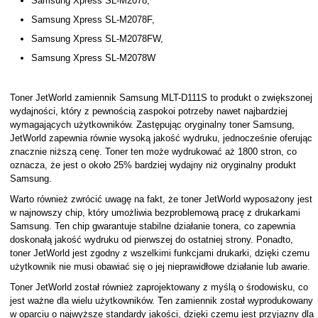
Samsung Xpress SL-M2078,
Samsung Xpress SL-M2078F,
Samsung Xpress SL-M2078FW,
Samsung Xpress SL-M2078W
Toner JetWorld zamiennik Samsung MLT-D111S to produkt o zwiększonej
wydajności, który z pewnością zaspokoi potrzeby nawet najbardziej
wymagających użytkowników. Zastępując oryginalny toner Samsung,
JetWorld zapewnia równie wysoką jakość wydruku, jednocześnie oferując
znacznie niższą cenę. Toner ten może wydrukować aż 1800 stron, co
oznacza, że jest o około 25% bardziej wydajny niż oryginalny produkt
Samsung.
Warto również zwrócić uwagę na fakt, że toner JetWorld wyposażony jest
w najnowszy chip, który umożliwia bezproblemową pracę z drukarkami
Samsung. Ten chip gwarantuje stabilne działanie tonera, co zapewnia
doskonałą jakość wydruku od pierwszej do ostatniej strony. Ponadto,
toner JetWorld jest zgodny z wszelkimi funkcjami drukarki, dzięki czemu
użytkownik nie musi obawiać się o jej nieprawidłowe działanie lub awarie.
Toner JetWorld został również zaprojektowany z myślą o środowisku, co
jest ważne dla wielu użytkowników. Ten zamiennik został wyprodukowany
w oparciu o najwyższe standardy jakości, dzięki czemu jest przyjazny dla