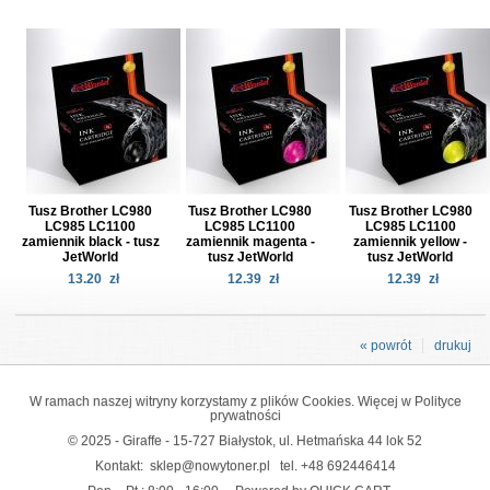
Tusz Brother LC980
Tusz Brother LC980
Tusz Brother LC980
LC985 LC1100
LC985 LC1100
LC985 LC1100
zamiennik black - tusz
zamiennik magenta -
zamiennik yellow -
JetWorld
tusz JetWorld
tusz JetWorld
13.20
zł
12.39
zł
12.39
zł
« powrót
drukuj
W ramach naszej witryny korzystamy z plików Cookies. Więcej w
Polityce
prywatności
© 2025 - Giraffe - 15-727 Białystok, ul. Hetmańska 44 lok 52
Kontakt:
sklep@nowytoner.pl
tel.
+48 692446414