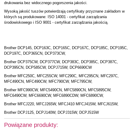
drukowania bez widocznego pogorszenia jakości.
Wysoką jakość tuszów potwierdzają certyfikaty przyznane zakładom w
których są produkowane: ISO 14001 - certyfikat zarządzania
środowiskowego i ISO 9001 - certyfikat zarządzania jakością.
Brother DCP145, DCP163C, DCP165C, DCP167C, DCP185C, DCP195C,
DCP197C, DCP365CN, DCP373CW,
Brother DCP375CW, DCP377CW, DCP383C, DCP385C, DCP387C,
DCP395CN, DCP585CW, DCPJ715W, DCP6690CW
Brother MFC250C, MFC255CW, MFC290C, MFC295CN, MFC297C,
MFC490CN, MFC490CW, MFC790CW, MFC795CW,
Brother MFC990CW, MFC5490CN, MFC5890CN, MFC5895CW,
MFC6490CW, MFC6690CW, MFC6890CDW, MFC6890CW,
Brother MFCJ220, MFCJ265W, MFCJ410 MFCJ415W, MFCJ615W,
Brother DCPJ125, DCPJ140W, DCPJ315W, DCPJ515W
Powiązane produkty: