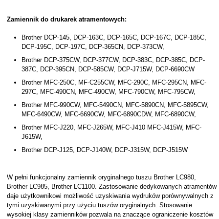
Zamiennik do drukarek atramentowych:
Brother DCP-145, DCP-163C, DCP-165C, DCP-167C, DCP-185C,
DCP-195C, DCP-197C, DCP-365CN, DCP-373CW,
Brother DCP-375CW, DCP-377CW, DCP-383C, DCP-385C, DCP-
387C, DCP-395CN, DCP-585CW, DCP-J715W, DCP-6690CW
Brother MFC-250C, MF-C255CW, MFC-290C, MFC-295CN, MFC-
297C, MFC-490CN, MFC-490CW, MFC-790CW, MFC-795CW,
Brother MFC-990CW, MFC-5490CN, MFC-5890CN, MFC-5895CW,
MFC-6490CW, MFC-6690CW, MFC-6890CDW, MFC-6890CW,
Brother MFC-J220, MFC-J265W, MFC-J410 MFC-J415W, MFC-
J615W,
Brother DCP-J125, DCP-J140W, DCP-J315W, DCP-J515W
W pełni funkcjonalny zamiennik oryginalnego tuszu Brother LC980,
Brother LC985, Brother LC1100. Zastosowanie dedykowanych atramentów
daje użytkownikowi możliwość uzyskiwania wydruków porównywalnych z
tymi uzyskiwanymi przy użyciu tuszów oryginalnych. Stosowanie
wysokiej klasy zamienników pozwala na znaczące ograniczenie kosztów