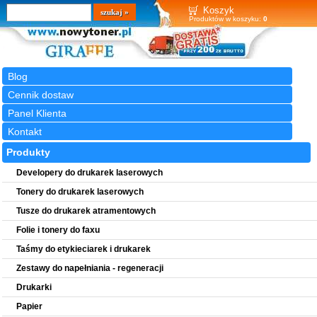
Wyszukiwarka
szukaj
Koszyk
Produktów w koszyku:
0
Blog
Cennik dostaw
Panel Klienta
Kontakt
Produkty
Developery do drukarek laserowych
Tonery do drukarek laserowych
Tusze do drukarek atramentowych
Folie i tonery do faxu
Taśmy do etykieciarek i drukarek
Zestawy do napełniania - regeneracji
Drukarki
Papier