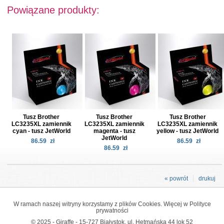
Powiązane produkty:
Tusz Brother
Tusz Brother
Tusz Brother
LC3235XL zamiennik
LC3235XL zamiennik
LC3235XL zamiennik
cyan - tusz JetWorld
magenta - tusz
yellow - tusz JetWorld
JetWorld
86.59
zł
86.59
zł
86.59
zł
« powrót
drukuj
W ramach naszej witryny korzystamy z plików Cookies. Więcej w
Polityce
prywatności
© 2025 - Giraffe - 15-727 Białystok, ul. Hetmańska 44 lok 52