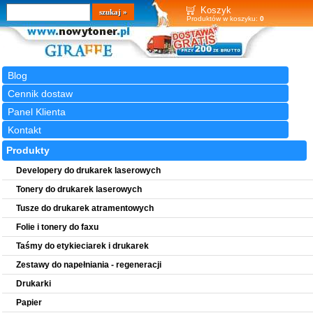
Wyszukiwarka
szukaj
Koszyk
Produktów w koszyku:
0
Blog
Cennik dostaw
Panel Klienta
Kontakt
Produkty
Developery do drukarek laserowych
Tonery do drukarek laserowych
Tusze do drukarek atramentowych
Folie i tonery do faxu
Taśmy do etykieciarek i drukarek
Zestawy do napełniania - regeneracji
Drukarki
Papier