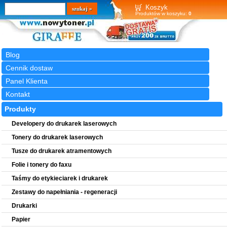
Wyszukiwarka
szukaj
Koszyk
Produktów w koszyku:
0
Blog
Cennik dostaw
Panel Klienta
Kontakt
Produkty
Developery do drukarek laserowych
Tonery do drukarek laserowych
Tusze do drukarek atramentowych
Folie i tonery do faxu
Taśmy do etykieciarek i drukarek
Zestawy do napełniania - regeneracji
Drukarki
Papier