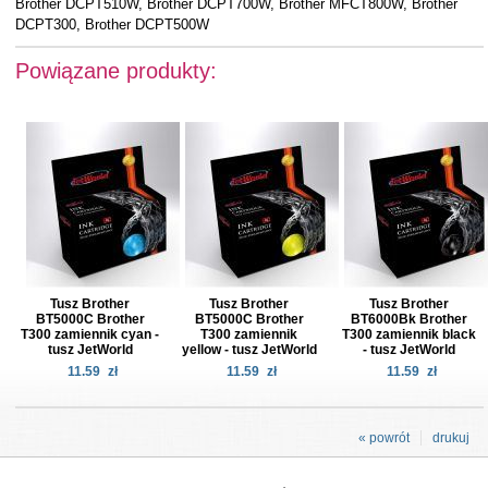
Brother DCPT510W, Brother DCPT700W, Brother MFCT800W, Brother
DCPT300, Brother DCPT500W
Powiązane produkty:
Tusz Brother
Tusz Brother
Tusz Brother
BT5000C Brother
BT5000C Brother
BT6000Bk Brother
T300 zamiennik cyan -
T300 zamiennik
T300 zamiennik black
tusz JetWorld
yellow - tusz JetWorld
- tusz JetWorld
11.59
zł
11.59
zł
11.59
zł
« powrót
drukuj