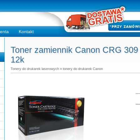
ienta
Kontakt
Toner zamiennik Canon CRG 309 -
12k
Tonery do drukarek laserowych
»
tonery do drukarek Canon