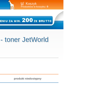
Koszyk
Produktów w koszyku:
0
 toner JetWorld
produkt niedostępny