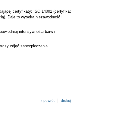
ącej certyfikaty: ISO 14001 (certyfikat
cią). Daje to wysoką niezawodność i
owiedniej intensywności barw i
tarczy zdjąć zabezpieczenia
« powrót
drukuj