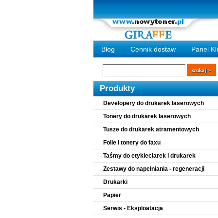
Blog
Cennik dostaw
Panel Kl
Wyszukiwarka
szukaj
Produkty
Developery do drukarek laserowych
Tonery do drukarek laserowych
Tusze do drukarek atramentowych
Folie i tonery do faxu
Taśmy do etykieciarek i drukarek
Zestawy do napełniania - regeneracji
Drukarki
Papier
Serwis - Eksploatacja