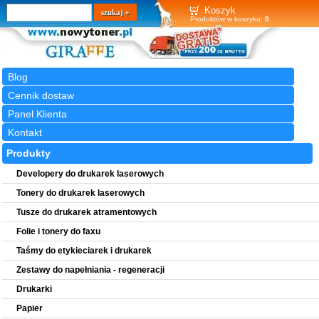
Wyszukiwarka
szukaj
Koszyk
Produktów w koszyku:
0
Blog
Cennik dostaw
Panel Klienta
Kontakt
Produkty
Developery do drukarek laserowych
Tonery do drukarek laserowych
Tusze do drukarek atramentowych
Folie i tonery do faxu
Taśmy do etykieciarek i drukarek
Zestawy do napełniania - regeneracji
Drukarki
Papier