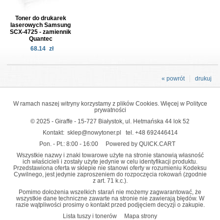
Toner do drukarek
laserowych Samsung
SCX-4725 - zamiennik
Quantec
68.14
zł
« powrót
drukuj
W ramach naszej witryny korzystamy z plików Cookies. Więcej w
Polityce
prywatności
© 2025 - Giraffe - 15-727 Białystok, ul. Hetmańska 44 lok 52
Kontakt:
sklep@nowytoner.pl
tel.
+48 692446414
Pon. - Pt.: 8:00 - 16:00
Powered by QUICK.CART
Wszystkie nazwy i znaki towarowe użyte na stronie stanowią własność
ich właścicieli i zostały użyte jedynie w celu identyfikacji produktu.
Przedstawiona oferta w sklepie nie stanowi oferty w rozumieniu Kodeksu
Cywilnego, jest jedynie zaproszeniem do rozpoczęcia rokowań (zgodnie
z art. 71 k.c.).
Pomimo dołożenia wszelkich starań nie możemy zagwarantować, że
wszystkie dane techniczne zawarte na stronie nie zawierają błędów. W
razie wątpliwości prosimy o kontakt przed podjęciem decyzji o zakupie.
Lista tuszy i tonerów
Mapa strony