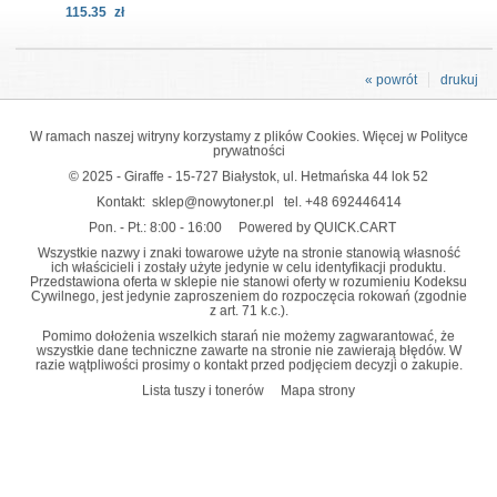
115.35
zł
« powrót
drukuj
W ramach naszej witryny korzystamy z plików Cookies. Więcej w
Polityce
prywatności
© 2025 - Giraffe - 15-727 Białystok, ul. Hetmańska 44 lok 52
Kontakt:
sklep@nowytoner.pl
tel.
+48 692446414
Pon. - Pt.: 8:00 - 16:00
Powered by QUICK.CART
Wszystkie nazwy i znaki towarowe użyte na stronie stanowią własność
ich właścicieli i zostały użyte jedynie w celu identyfikacji produktu.
Przedstawiona oferta w sklepie nie stanowi oferty w rozumieniu Kodeksu
Cywilnego, jest jedynie zaproszeniem do rozpoczęcia rokowań (zgodnie
z art. 71 k.c.).
Pomimo dołożenia wszelkich starań nie możemy zagwarantować, że
wszystkie dane techniczne zawarte na stronie nie zawierają błędów. W
razie wątpliwości prosimy o kontakt przed podjęciem decyzji o zakupie.
Lista tuszy i tonerów
Mapa strony