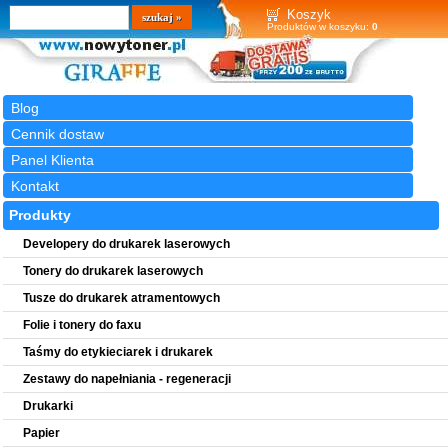
Wyszukiwarka
szukaj
Koszyk
Produktów w koszyku:
0
Blog
Cennik dostaw
Panel Klienta
Kontakt
Produkty
Developery do drukarek laserowych
Tonery do drukarek laserowych
Tusze do drukarek atramentowych
Folie i tonery do faxu
Taśmy do etykieciarek i drukarek
Zestawy do napełniania - regeneracji
Drukarki
Papier