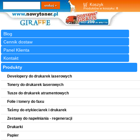
Wyszukiwarka
szukaj
Koszyk
Produktów w koszyku:
0
Blog
Cennik dostaw
Panel Klienta
Kontakt
Produkty
Developery do drukarek laserowych
Tonery do drukarek laserowych
Tusze do drukarek atramentowych
Folie i tonery do faxu
Taśmy do etykieciarek i drukarek
Zestawy do napełniania - regeneracji
Drukarki
Papier