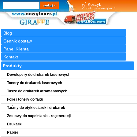
Wyszukiwarka
szukaj
Koszyk
Produktów w koszyku:
0
Blog
Cennik dostaw
Panel Klienta
Kontakt
Produkty
Developery do drukarek laserowych
Tonery do drukarek laserowych
Tusze do drukarek atramentowych
Folie i tonery do faxu
Taśmy do etykieciarek i drukarek
Zestawy do napełniania - regeneracji
Drukarki
Papier