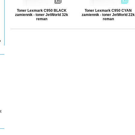
Toner Lexmark C950 BLACK
Toner Lexmark C950 CYAN
zamiennik - toner JetWorld 32k
zamiennik - toner JetWorld 22k
reman
reman
P
t