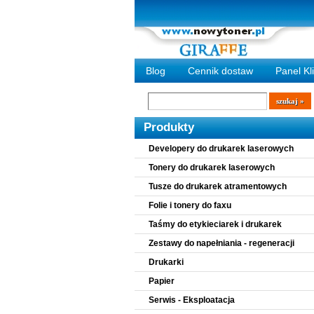
Blog
Cennik dostaw
Panel Kl
Wyszukiwarka
szukaj
Produkty
Developery do drukarek laserowych
Tonery do drukarek laserowych
Tusze do drukarek atramentowych
Folie i tonery do faxu
Taśmy do etykieciarek i drukarek
Zestawy do napełniania - regeneracji
Drukarki
Papier
Serwis - Eksploatacja