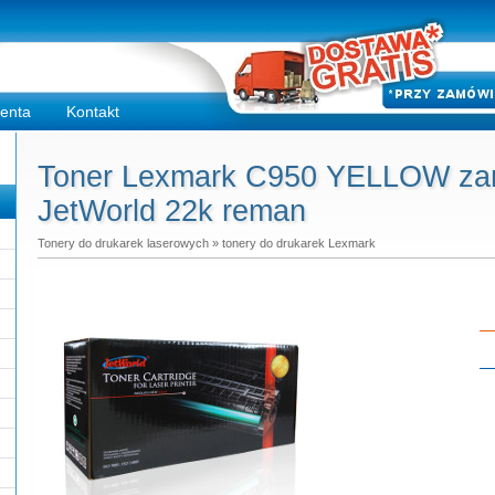
ienta
Kontakt
Toner Lexmark C950 YELLOW zami
JetWorld 22k reman
Tonery do drukarek laserowych
»
tonery do drukarek Lexmark