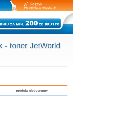
Koszyk
Produktów w koszyku:
0
- toner JetWorld
produkt niedostępny