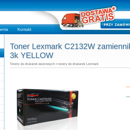
ienta
Kontakt
Toner Lexmark C2132W zamiennik 
3k YELLOW
Tonery do drukarek laserowych
»
tonery do drukarek Lexmark