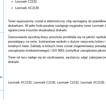
Lexmark C2132,
Lexmark XC2130
Toner wyposażony został w elektroniczny chip wymagany do prawidłow
drukarkami. W pełni funkcjonalnie zastępuje oryginalny toner Lexmar
ograniczenie kosztów eksploatacji drukarki.
Zastosowanie wysokiej klasy proszków przekłada się na jakość wydru
pozwalający na ostre, kontrastowe wydruki o dużym nasyceniu koloru 
tonalnych barw. Zakłady w których toner został zregenerowany posiadają
zarządzania środowiskowego) i ISO 9001 (certyfikat zarządzania jakośc
Toner od razu nadaje się do użytkowania, wystarczy zdjąć zabezpieczen
drukarki.
er
Lexmark XC2132, Lexmark C2130, Lexmark C2132, Lexmark XC2130,