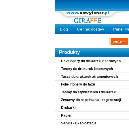
Blog
Cennik dostaw
Panel Kl
Wyszukiwarka
szukaj
Produkty
Developery do drukarek laserowych
Tonery do drukarek laserowych
Tusze do drukarek atramentowych
Folie i tonery do faxu
Taśmy do etykieciarek i drukarek
Zestawy do napełniania - regeneracji
Drukarki
Papier
Serwis - Eksploatacja