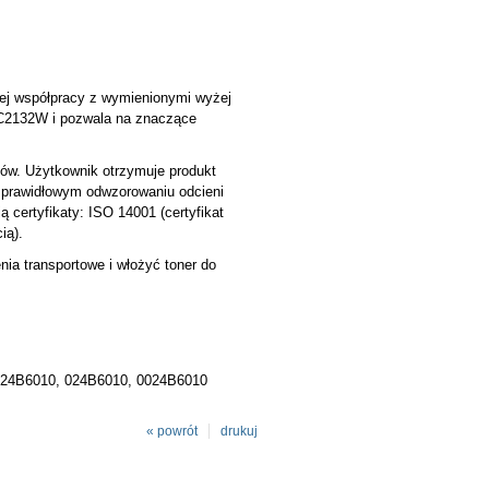
ej współpracy z wymienionymi wyżej
k C2132W i pozwala na znaczące
ków. Użytkownik otrzymuje produkt
i prawidłowym odwzorowaniu odcieni
 certyfikaty: ISO 14001 (certyfikat
ią).
ia transportowe i włożyć toner do
 24B6010, 024B6010, 0024B6010
« powrót
drukuj