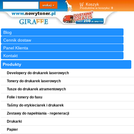
Wyszukiwarka
szukaj
Koszyk
Produktów w koszyku:
0
Blog
Cennik dostaw
Panel Klienta
Kontakt
Produkty
Developery do drukarek laserowych
Tonery do drukarek laserowych
Tusze do drukarek atramentowych
Folie i tonery do faxu
Taśmy do etykieciarek i drukarek
Zestawy do napełniania - regeneracji
Drukarki
Papier