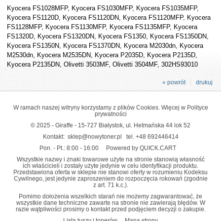
Kyocera FS1028MFP, Kyocera FS1030MFP, Kyocera FS1035MFP,
Kyocera FS1120D, Kyocera FS1120DN, Kyocera FS1120MFP, Kyocera
FS1128MFP, Kyocera FS1130MFP, Kyocera FS1135MFP, Kyocera
FS1320D, Kyocera FS1320DN, Kyocera FS1350, Kyocera FS1350DN,
Kyocera FS1350N, Kyocera FS1370DN, Kyocera M2030dn, Kyocera
M2530dn, Kyocera M2535DN, Kyocera P2035D, Kyocera P2135D,
Kyocera P2135DN, Olivetti 3503MF, Olivetti 3504MF, 302HS93010
« powrót
drukuj
W ramach naszej witryny korzystamy z plików Cookies. Więcej w
Polityce
prywatności
© 2025 - Giraffe - 15-727 Białystok, ul. Hetmańska 44 lok 52
Kontakt:
sklep@nowytoner.pl
tel.
+48 692446414
Pon. - Pt.: 8:00 - 16:00
Powered by QUICK.CART
Wszystkie nazwy i znaki towarowe użyte na stronie stanowią własność
ich właścicieli i zostały użyte jedynie w celu identyfikacji produktu.
Przedstawiona oferta w sklepie nie stanowi oferty w rozumieniu Kodeksu
Cywilnego, jest jedynie zaproszeniem do rozpoczęcia rokowań (zgodnie
z art. 71 k.c.).
Pomimo dołożenia wszelkich starań nie możemy zagwarantować, że
wszystkie dane techniczne zawarte na stronie nie zawierają błędów. W
razie wątpliwości prosimy o kontakt przed podjęciem decyzji o zakupie.
Lista tuszy i tonerów
Mapa strony