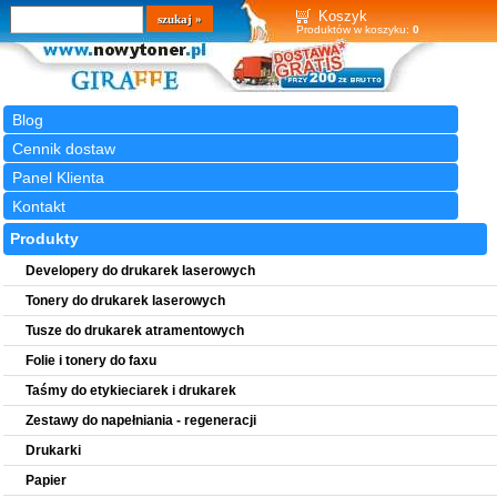
Wyszukiwarka
szukaj
Koszyk
Produktów w koszyku:
0
Blog
Cennik dostaw
Panel Klienta
Kontakt
Produkty
Developery do drukarek laserowych
Tonery do drukarek laserowych
Tusze do drukarek atramentowych
Folie i tonery do faxu
Taśmy do etykieciarek i drukarek
Zestawy do napełniania - regeneracji
Drukarki
Papier