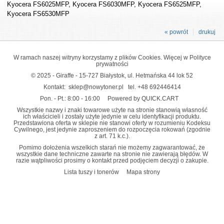
Kyocera FS6025MFP, Kyocera FS6030MFP, Kyocera FS6525MFP,
Kyocera FS6530MFP
« powrót
drukuj
W ramach naszej witryny korzystamy z plików Cookies. Więcej w
Polityce
prywatności
© 2025 - Giraffe - 15-727 Białystok, ul. Hetmańska 44 lok 52
Kontakt:
sklep@nowytoner.pl
tel.
+48 692446414
Pon. - Pt.: 8:00 - 16:00
Powered by QUICK.CART
Wszystkie nazwy i znaki towarowe użyte na stronie stanowią własność
ich właścicieli i zostały użyte jedynie w celu identyfikacji produktu.
Przedstawiona oferta w sklepie nie stanowi oferty w rozumieniu Kodeksu
Cywilnego, jest jedynie zaproszeniem do rozpoczęcia rokowań (zgodnie
z art. 71 k.c.).
Pomimo dołożenia wszelkich starań nie możemy zagwarantować, że
wszystkie dane techniczne zawarte na stronie nie zawierają błędów. W
razie wątpliwości prosimy o kontakt przed podjęciem decyzji o zakupie.
Lista tuszy i tonerów
Mapa strony