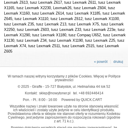
Lexmark Z613, tusz Lexmark Z617, tusz Lexmark Z611, tusz Lexmark
X1165, tusz Lexmark X2230, Lexmark26, tusz Lexmark Z604, tusz
Lexmark X1160, tusz Lexmark Z614, tusz Lexmark X1185, tusz Lexmark
Z645, tusz Lexmark X1110, tusz Lexmark Z612, tusz Lexmark X1100,
tusz Lexmark Z35, tusz Lexmark Z13, tusz Lexmark X75, tusz Lexmark
X2250, tusz Lexmark Z603, tusz Lexmark Z33, tusz Lexmark Z23e, tusz
Lexmark X1290, tusz Lexmark X1180, tusz Compaq IJ652, tusz Lexmark
X1130, tusz Lexmark Z34, tusz Lexmark X1190, tusz Lexmark Z25, tusz
Lexmark X74, tusz Lexmark Z511, tusz Lexmark Z515, tusz Lexmark
Z605
« powrót
drukuj
W ramach naszej witryny korzystamy z plików Cookies. Więcej w
Polityce
prywatności
© 2025 - Giraffe - 15-727 Białystok, ul. Hetmańska 44 lok 52
Kontakt:
sklep@nowytoner.pl
tel.
+48 692446414
Pon. - Pt.: 8:00 - 16:00
Powered by QUICK.CART
Wszystkie nazwy i znaki towarowe użyte na stronie stanowią własność
ich właścicieli i zostały użyte jedynie w celu identyfikacji produktu.
Przedstawiona oferta w sklepie nie stanowi oferty w rozumieniu Kodeksu
Cywilnego, jest jedynie zaproszeniem do rozpoczęcia rokowań (zgodnie
z art. 71 k.c.).
Pomimo dołożenia wszelkich starań nie możemy zagwarantować, że