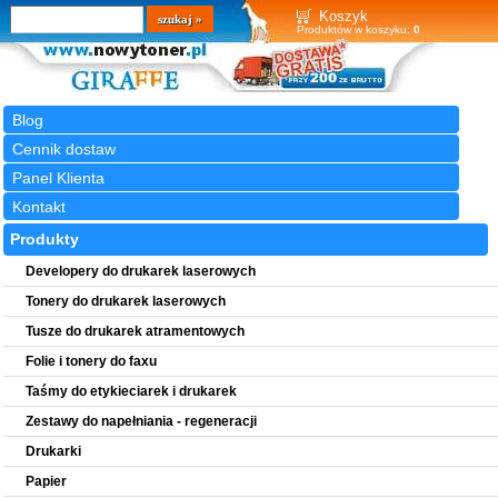
Wyszukiwarka
szukaj
Koszyk
Produktów w koszyku:
0
Blog
Cennik dostaw
Panel Klienta
Kontakt
Produkty
Developery do drukarek laserowych
Tonery do drukarek laserowych
Tusze do drukarek atramentowych
Folie i tonery do faxu
Taśmy do etykieciarek i drukarek
Zestawy do napełniania - regeneracji
Drukarki
Papier