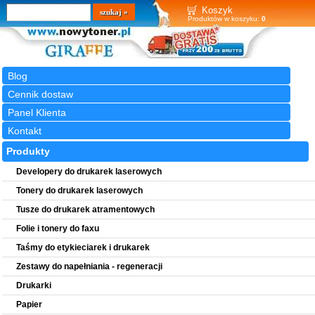
Wyszukiwarka
szukaj
Koszyk
Produktów w koszyku:
0
Blog
Cennik dostaw
Panel Klienta
Kontakt
Produkty
Developery do drukarek laserowych
Tonery do drukarek laserowych
Tusze do drukarek atramentowych
Folie i tonery do faxu
Taśmy do etykieciarek i drukarek
Zestawy do napełniania - regeneracji
Drukarki
Papier