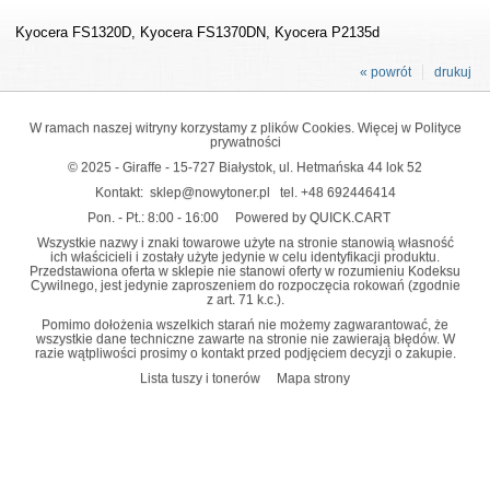
Kyocera FS1320D, Kyocera FS1370DN, Kyocera P2135d
« powrót
drukuj
W ramach naszej witryny korzystamy z plików Cookies. Więcej w
Polityce
prywatności
© 2025 - Giraffe - 15-727 Białystok, ul. Hetmańska 44 lok 52
Kontakt:
sklep@nowytoner.pl
tel.
+48 692446414
Pon. - Pt.: 8:00 - 16:00
Powered by QUICK.CART
Wszystkie nazwy i znaki towarowe użyte na stronie stanowią własność
ich właścicieli i zostały użyte jedynie w celu identyfikacji produktu.
Przedstawiona oferta w sklepie nie stanowi oferty w rozumieniu Kodeksu
Cywilnego, jest jedynie zaproszeniem do rozpoczęcia rokowań (zgodnie
z art. 71 k.c.).
Pomimo dołożenia wszelkich starań nie możemy zagwarantować, że
wszystkie dane techniczne zawarte na stronie nie zawierają błędów. W
razie wątpliwości prosimy o kontakt przed podjęciem decyzji o zakupie.
Lista tuszy i tonerów
Mapa strony