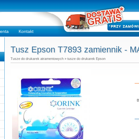
ienta
Kontakt
Tusz Epson T7893 zamiennik -
Tusze do drukarek atramentowych
»
tusze do drukarek Epson
D
Do