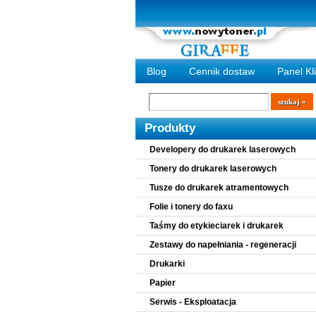
Blog
Cennik dostaw
Panel Kl
Wyszukiwarka
szukaj
Produkty
Developery do drukarek laserowych
Tonery do drukarek laserowych
Tusze do drukarek atramentowych
Folie i tonery do faxu
Taśmy do etykieciarek i drukarek
Zestawy do napełniania - regeneracji
Drukarki
Papier
Serwis - Eksploatacja