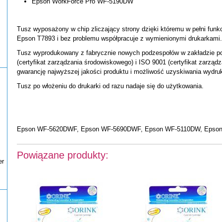
Epson WorkForce Pro WF-5190DW
Tusz wyposażony w chip zliczający strony dzięki któremu w pełni funkc
Epson T7893 i bez problemu współpracuje z wymienionymi drukarkami.
Tusz wyprodukowany z fabrycznie nowych podzespołów w zakładzie po
(certyfikat zarządzania środowiskowego) i ISO 9001 (certyfikat zarządz
gwarancję najwyższej jakości produktu i możliwość uzyskiwania wydr
Tusz po włożeniu do drukarki od razu nadaje się do użytkowania.
Epson WF-5620DWF, Epson WF-5690DWF, Epson WF-5110DW, Epson
Powiązane produkty:
er