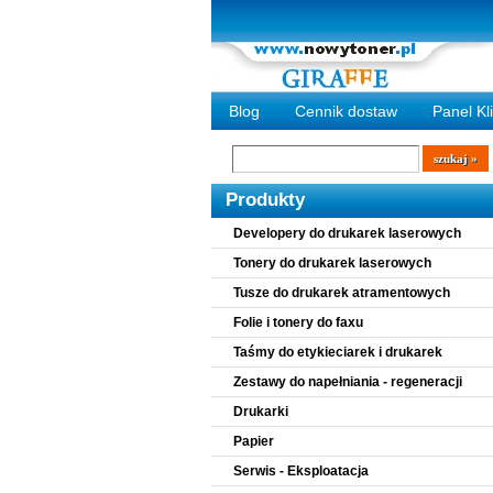
Blog
Cennik dostaw
Panel Kl
Wyszukiwarka
szukaj
Produkty
Developery do drukarek laserowych
Tonery do drukarek laserowych
Tusze do drukarek atramentowych
Folie i tonery do faxu
Taśmy do etykieciarek i drukarek
Zestawy do napełniania - regeneracji
Drukarki
Papier
Serwis - Eksploatacja