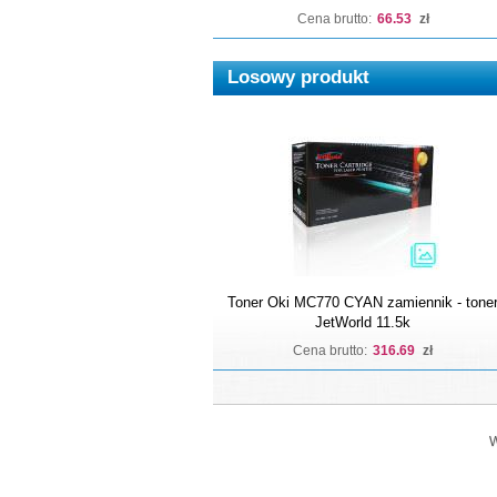
Cena brutto:
66.53
zł
Losowy produkt
Toner Oki MC770 CYAN zamiennik - tone
JetWorld 11.5k
Cena brutto:
316.69
zł
W