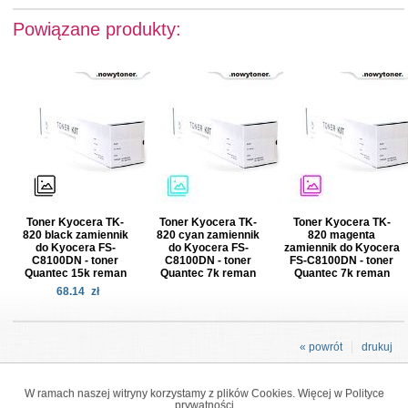
Powiązane produkty:
Toner Kyocera TK-
Toner Kyocera TK-
Toner Kyocera TK-
820 black zamiennik
820 cyan zamiennik
820 magenta
do Kyocera FS-
do Kyocera FS-
zamiennik do Kyocera
C8100DN - toner
C8100DN - toner
FS-C8100DN - toner
Quantec 15k reman
Quantec 7k reman
Quantec 7k reman
68.14
zł
« powrót
drukuj
W ramach naszej witryny korzystamy z plików Cookies. Więcej w
Polityce
prywatności