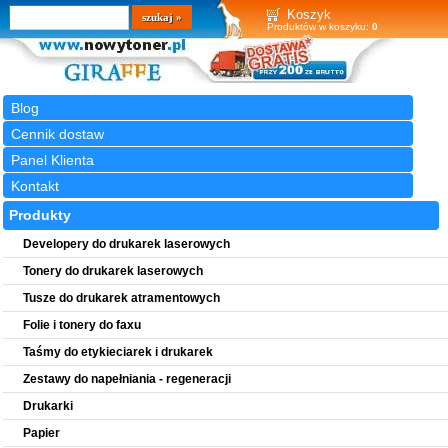
Wyszukiwarka
szukaj
Koszyk
Produktów w koszyku:
0
Blog
Cennik dostaw
Panel Klienta
Kontakt
Produkty
Developery do drukarek laserowych
Tonery do drukarek laserowych
Tusze do drukarek atramentowych
Folie i tonery do faxu
Taśmy do etykieciarek i drukarek
Zestawy do napełniania - regeneracji
Drukarki
Papier