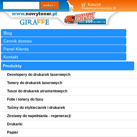
Wyszukiwarka
szukaj
Koszyk
Produktów w koszyku:
0
Blog
Cennik dostaw
Panel Klienta
Kontakt
Produkty
Developery do drukarek laserowych
Tonery do drukarek laserowych
Tusze do drukarek atramentowych
Folie i tonery do faxu
Taśmy do etykieciarek i drukarek
Zestawy do napełniania - regeneracji
Drukarki
Papier