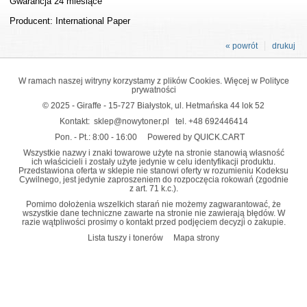
Gwarancja 24 miesiące
Producent: International Paper
« powrót
drukuj
W ramach naszej witryny korzystamy z plików Cookies. Więcej w
Polityce
prywatności
© 2025 - Giraffe - 15-727 Białystok, ul. Hetmańska 44 lok 52
Kontakt:
sklep@nowytoner.pl
tel.
+48 692446414
Pon. - Pt.: 8:00 - 16:00
Powered by QUICK.CART
Wszystkie nazwy i znaki towarowe użyte na stronie stanowią własność
ich właścicieli i zostały użyte jedynie w celu identyfikacji produktu.
Przedstawiona oferta w sklepie nie stanowi oferty w rozumieniu Kodeksu
Cywilnego, jest jedynie zaproszeniem do rozpoczęcia rokowań (zgodnie
z art. 71 k.c.).
Pomimo dołożenia wszelkich starań nie możemy zagwarantować, że
wszystkie dane techniczne zawarte na stronie nie zawierają błędów. W
razie wątpliwości prosimy o kontakt przed podjęciem decyzji o zakupie.
Lista tuszy i tonerów
Mapa strony