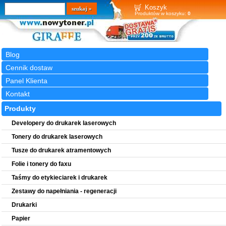
Wyszukiwarka
szukaj
Koszyk
Produktów w koszyku:
0
Blog
Cennik dostaw
Panel Klienta
Kontakt
Produkty
Developery do drukarek laserowych
Tonery do drukarek laserowych
Tusze do drukarek atramentowych
Folie i tonery do faxu
Taśmy do etykieciarek i drukarek
Zestawy do napełniania - regeneracji
Drukarki
Papier