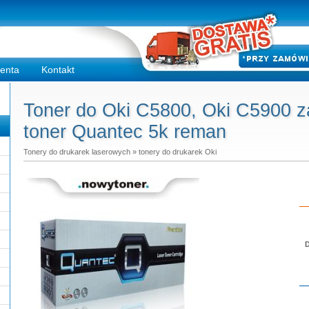
ienta
Kontakt
Toner do Oki C5800, Oki C5900 z
toner Quantec 5k reman
Tonery do drukarek laserowych
»
tonery do drukarek Oki
D
Do