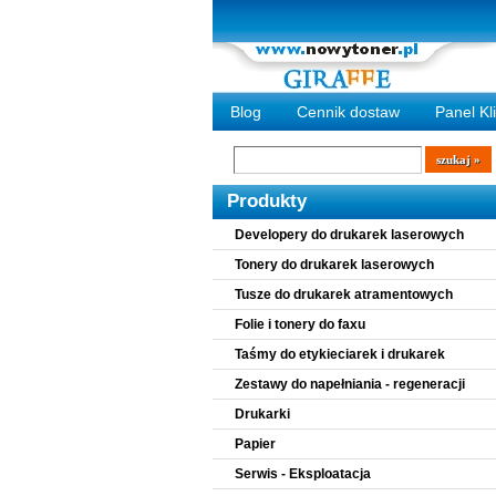
Blog
Cennik dostaw
Panel Kl
Wyszukiwarka
szukaj
Produkty
Developery do drukarek laserowych
Tonery do drukarek laserowych
Tusze do drukarek atramentowych
Folie i tonery do faxu
Taśmy do etykieciarek i drukarek
Zestawy do napełniania - regeneracji
Drukarki
Papier
Serwis - Eksploatacja