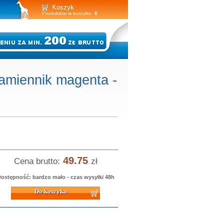
Koszyk
Produktów w koszyku:
0
amiennik magenta -
49.75
Cena brutto:
zł
ostępność: bardzo mało - czas wysyłki 48h
 koszyka