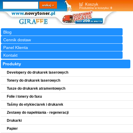
Wyszukiwarka
szukaj
Koszyk
Produktów w koszyku:
0
Blog
Cennik dostaw
Panel Klienta
Kontakt
Produkty
Developery do drukarek laserowych
Tonery do drukarek laserowych
Tusze do drukarek atramentowych
Folie i tonery do faxu
Taśmy do etykieciarek i drukarek
Zestawy do napełniania - regeneracji
Drukarki
Papier