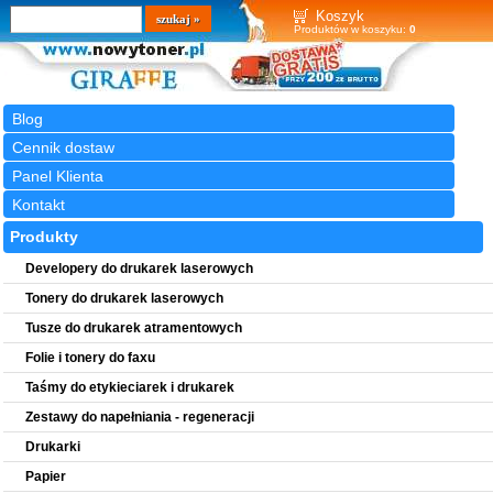
Wyszukiwarka
szukaj
Koszyk
Produktów w koszyku:
0
Blog
Cennik dostaw
Panel Klienta
Kontakt
Produkty
Developery do drukarek laserowych
Tonery do drukarek laserowych
Tusze do drukarek atramentowych
Folie i tonery do faxu
Taśmy do etykieciarek i drukarek
Zestawy do napełniania - regeneracji
Drukarki
Papier