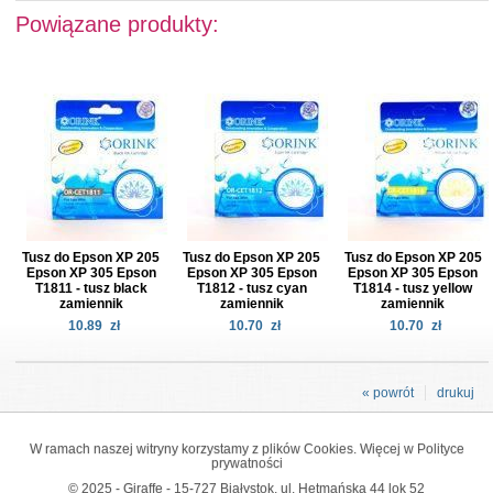
Powiązane produkty:
Tusz do Epson XP 205
Tusz do Epson XP 205
Tusz do Epson XP 205
Epson XP 305 Epson
Epson XP 305 Epson
Epson XP 305 Epson
T1811 - tusz black
T1812 - tusz cyan
T1814 - tusz yellow
zamiennik
zamiennik
zamiennik
10.89
zł
10.70
zł
10.70
zł
« powrót
drukuj
W ramach naszej witryny korzystamy z plików Cookies. Więcej w
Polityce
prywatności
© 2025 - Giraffe - 15-727 Białystok, ul. Hetmańska 44 lok 52