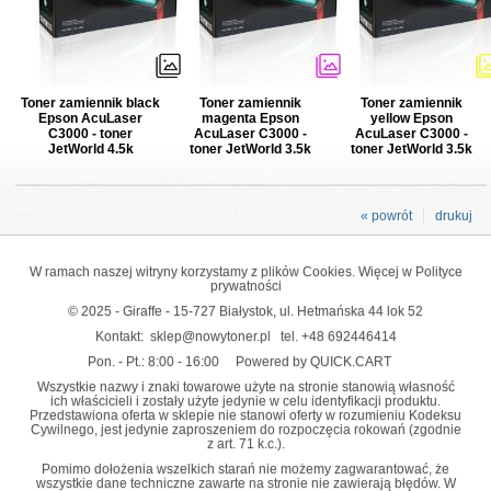
Toner zamiennik black
Toner zamiennik
Toner zamiennik
Epson AcuLaser
magenta Epson
yellow Epson
C3000 - toner
AcuLaser C3000 -
AcuLaser C3000 -
JetWorld 4.5k
toner JetWorld 3.5k
toner JetWorld 3.5k
« powrót
drukuj
W ramach naszej witryny korzystamy z plików Cookies. Więcej w
Polityce
prywatności
© 2025 - Giraffe - 15-727 Białystok, ul. Hetmańska 44 lok 52
Kontakt:
sklep@nowytoner.pl
tel.
+48 692446414
Pon. - Pt.: 8:00 - 16:00
Powered by QUICK.CART
Wszystkie nazwy i znaki towarowe użyte na stronie stanowią własność
ich właścicieli i zostały użyte jedynie w celu identyfikacji produktu.
Przedstawiona oferta w sklepie nie stanowi oferty w rozumieniu Kodeksu
Cywilnego, jest jedynie zaproszeniem do rozpoczęcia rokowań (zgodnie
z art. 71 k.c.).
Pomimo dołożenia wszelkich starań nie możemy zagwarantować, że
wszystkie dane techniczne zawarte na stronie nie zawierają błędów. W