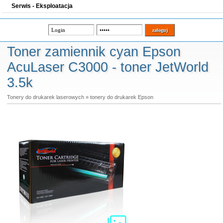
Serwis - Eksploatacja
Toner zamiennik cyan Epson
AcuLaser C3000 - toner JetWorld
3.5k
Tonery do drukarek laserowych
»
tonery do drukarek Epson