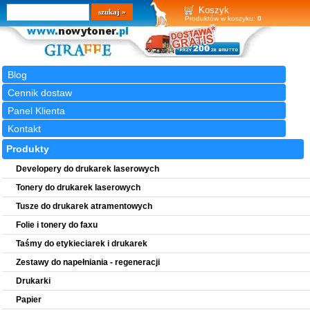
Wyszukiwarka
szukaj
Koszyk
Produktów w koszyku:
0
Blog
Cennik dostaw
Panel Klienta
Kontakt
Produkty
Developery do drukarek laserowych
Tonery do drukarek laserowych
Tusze do drukarek atramentowych
Folie i tonery do faxu
Taśmy do etykieciarek i drukarek
Zestawy do napełniania - regeneracji
Drukarki
Papier