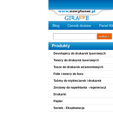
Blog
Cennik dostaw
Panel Kl
Wyszukiwarka
szukaj
Produkty
Developery do drukarek laserowych
Tonery do drukarek laserowych
Tusze do drukarek atramentowych
Folie i tonery do faxu
Taśmy do etykieciarek i drukarek
Zestawy do napełniania - regeneracji
Drukarki
Papier
Serwis - Eksploatacja