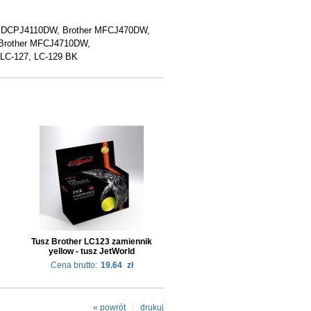
r DCPJ4110DW, Brother MFCJ470DW,
Brother MFCJ4710DW,
LC-127, LC-129 BK
Tusz Brother LC123 zamiennik
yellow - tusz JetWorld
Cena brutto:
19.64
zł
« powrót
drukuj