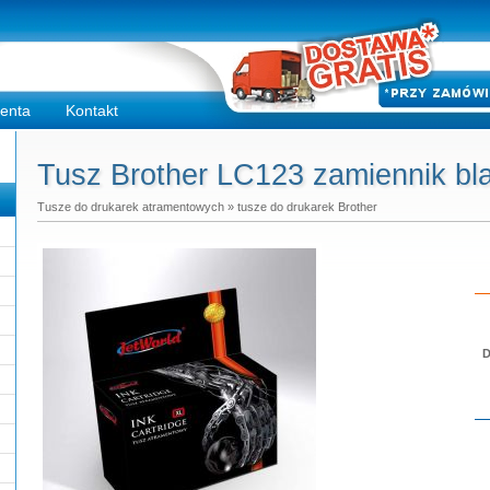
ienta
Kontakt
Tusz Brother LC123 zamiennik bla
Tusze do drukarek atramentowych
»
tusze do drukarek Brother
D
Do