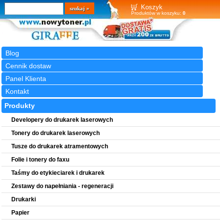
Wyszukiwarka
szukaj
Koszyk
Produktów w koszyku:
0
Blog
Cennik dostaw
Panel Klienta
Kontakt
Produkty
Developery do drukarek laserowych
Tonery do drukarek laserowych
Tusze do drukarek atramentowych
Folie i tonery do faxu
Taśmy do etykieciarek i drukarek
Zestawy do napełniania - regeneracji
Drukarki
Papier