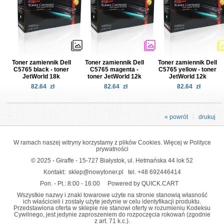
Toner zamiennik Dell
Toner zamiennik Dell
Toner zamiennik Dell
C5765 black - toner
C5765 magenta -
C5765 yellow - toner
JetWorld 18k
toner JetWorld 12k
JetWorld 12k
82.64
zł
82.64
zł
82.64
zł
« powrót
drukuj
W ramach naszej witryny korzystamy z plików Cookies. Więcej w
Polityce
prywatności
© 2025 - Giraffe - 15-727 Białystok, ul. Hetmańska 44 lok 52
Kontakt:
sklep@nowytoner.pl
tel.
+48 692446414
Pon. - Pt.: 8:00 - 16:00
Powered by QUICK.CART
Wszystkie nazwy i znaki towarowe użyte na stronie stanowią własność
ich właścicieli i zostały użyte jedynie w celu identyfikacji produktu.
Przedstawiona oferta w sklepie nie stanowi oferty w rozumieniu Kodeksu
Cywilnego, jest jedynie zaproszeniem do rozpoczęcia rokowań (zgodnie
z art. 71 k.c.).