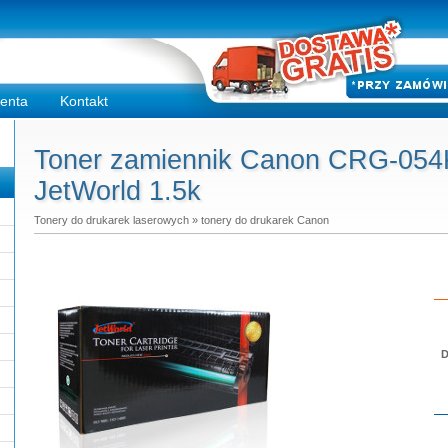
ienta
Kontakt
Toner zamiennik Canon CRG-054K 
JetWorld 1.5k
Tonery do drukarek laserowych
»
tonery do drukarek Canon
D
Do