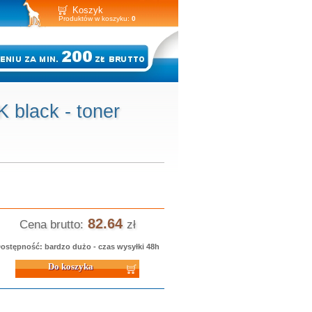
Koszyk
Produktów w koszyku:
0
black - toner
82.64
Cena brutto:
zł
ostępność: bardzo dużo - czas wysyłki 48h
 koszyka