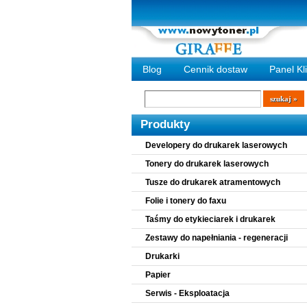
Blog
Cennik dostaw
Panel Kl
Wyszukiwarka
szukaj
Produkty
Developery do drukarek laserowych
Tonery do drukarek laserowych
Tusze do drukarek atramentowych
Folie i tonery do faxu
Taśmy do etykieciarek i drukarek
Zestawy do napełniania - regeneracji
Drukarki
Papier
Serwis - Eksploatacja