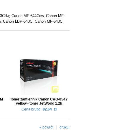
3Cdw, Canon MF-644Cdw, Canon MF-
w, Canon LBP-640C, Canon MF-640C
4M
Toner zamiennik Canon CRG-054Y
yellow - toner JetWorld 1.2k
Cena brutto:
82.64
zł
« powrót
drukuj