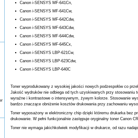
Canon i-SENSYS MF-641Cn,
Canon i-SENSYS MF-641Cw,
Canon i-SENSYS MF-642Cdw,
Canon i-SENSYS MF-643Cdw,
Canon i-SENSYS MF-644Cdw,
Canon i-SENSYS MF-645Cx,
Canon i-SENSYS LBP-621Cw,
Canon i-SENSYS LBP-623Cdw,
Canon i-SENSYS LBP-640C
Toner wyprodukowany z wysokiej jakości nowych podzespołów co przek
Jakość wydruków nie odbiega od tych uzyskiwanych przy stosowaniu t
wyraźne i kontrastowe o intensywnym, żywym kolorze. Stosowanie wys
er
bardzo znaczące obniżenie kosztów drukowania przy zachowaniu wysok
Toner wyposażony w elektroniczny chip dzięki któremu drukarka bez pr
drukowanie. W pełni funkcjonalnie zastępuje oryginalny toner Canon C
Toner nie wymaga jakichkolwiek modyfikacji w drukarce, od razu nadaj