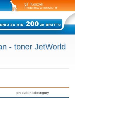
Koszyk
Produktów w koszyku:
0
n - toner JetWorld
produkt niedostępny