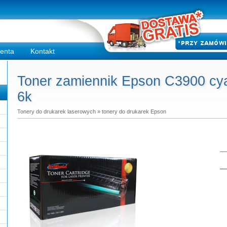
ienta
Kontakt
Toner zamiennik Epson C3900 cya
6k
Tonery do drukarek laserowych
»
tonery do drukarek Epson