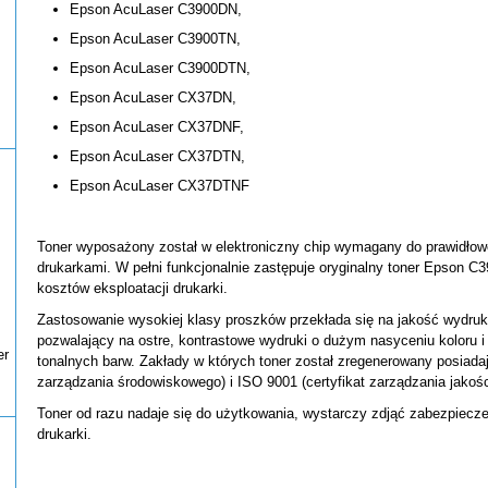
Epson AcuLaser C3900DN,
Epson AcuLaser C3900TN,
Epson AcuLaser C3900DTN,
Epson AcuLaser CX37DN,
Epson AcuLaser CX37DNF,
Epson AcuLaser CX37DTN,
Epson AcuLaser CX37DTNF
Toner wyposażony został w elektroniczny chip wymagany do prawidłow
drukarkami. W pełni funkcjonalnie zastępuje oryginalny toner Epson C
kosztów eksploatacji drukarki.
Zastosowanie wysokiej klasy proszków przekłada się na jakość wydru
pozwalający na ostre, kontrastowe wydruki o dużym nasyceniu koloru 
er
tonalnych barw. Zakłady w których toner został zregenerowany posiadają
zarządzania środowiskowego) i ISO 9001 (certyfikat zarządzania jakośc
Toner od razu nadaje się do użytkowania, wystarczy zdjąć zabezpieczen
drukarki.