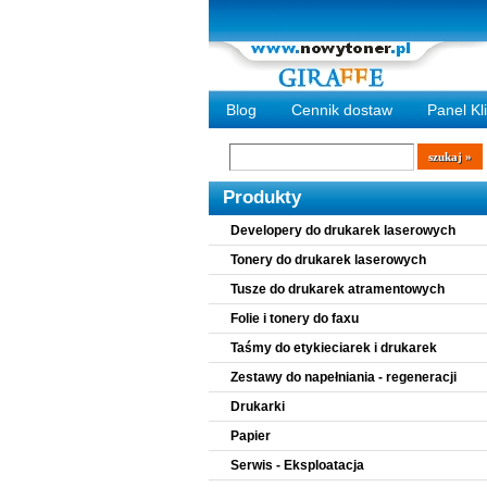
Blog
Cennik dostaw
Panel Kl
Wyszukiwarka
szukaj
Produkty
Developery do drukarek laserowych
Tonery do drukarek laserowych
Tusze do drukarek atramentowych
Folie i tonery do faxu
Taśmy do etykieciarek i drukarek
Zestawy do napełniania - regeneracji
Drukarki
Papier
Serwis - Eksploatacja