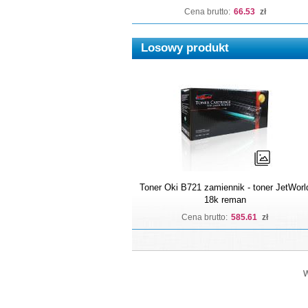
Cena brutto:
66.53
zł
Losowy produkt
Toner Oki B721 zamiennik - toner JetWorl
18k reman
Cena brutto:
585.61
zł
W