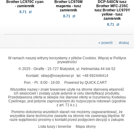
Brother LC970C cyan
Brother LC970M
DCP-540CN tusz
- zamiennik
magenta - tusz
Brother MFC-235C
zamiennik
tusz Brother LC970Y
8.71
zł
yellow - tusz
8.71
zł
zamiennik
8.71
zł
« powrót
drukuj
W ramach naszej witryny korzystamy z plików Cookies. Więcej w
Polityce
prywatności
© 2025 - Giraffe - 15-727 Białystok, ul. Hetmańska 44 lok 52
Kontakt:
sklep@nowytoner.pl
tel.
+48 692446414
Pon. - Pt.: 8:00 - 16:00
Powered by QUICK.CART
Wszystkie nazwy i znaki towarowe użyte na stronie stanowią własność
ich właścicieli i zostały użyte jedynie w celu identyfikacji produktu.
Przedstawiona oferta w sklepie nie stanowi oferty w rozumieniu Kodeksu
Cywilnego, jest jedynie zaproszeniem do rozpoczęcia rokowań (zgodnie
z art. 71 k.c.).
Pomimo dołożenia wszelkich starań nie możemy zagwarantować, że
wszystkie dane techniczne zawarte na stronie nie zawierają błędów. W
razie wątpliwości prosimy o kontakt przed podjęciem decyzji o zakupie.
Lista tuszy i tonerów
Mapa strony