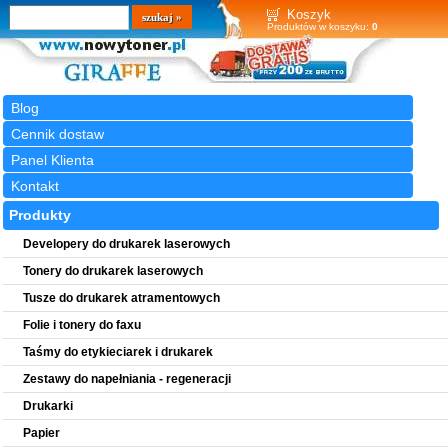
Wyszukiwarka
szukaj
Koszyk
Produktów w koszyku:
0
Blog
Cennik dostaw
Panel Klienta
Kontakt
Produkty
Developery do drukarek laserowych
Tonery do drukarek laserowych
Tusze do drukarek atramentowych
Folie i tonery do faxu
Taśmy do etykieciarek i drukarek
Zestawy do napełniania - regeneracji
Drukarki
Papier