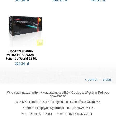
324.34
zł
324.34
zł
324.34
zł
Toner zamiennik
yellow HP CF032A -
toner JetWorld 12.5k
324.34
zł
« powrót
drukuj
W ramach naszej witryny korzystamy z plików Cookies. Więcej w
Polityce
prywatności
© 2025 - Giraffe - 15-727 Białystok, ul. Hetmańska 44 lok 52
Kontakt:
sklep@nowytoner.pl
tel.
+48 692446414
Pon. - Pt.: 8:00 - 16:00
Powered by QUICK.CART