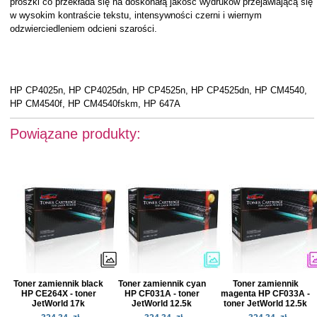
proszki co przekłada się na doskonałą jakość wydruków przejawiającą się
w wysokim kontraście tekstu, intensywności czerni i wiernym
odzwierciedleniem odcieni szarości.
HP CP4025n, HP CP4025dn, HP CP4525n, HP CP4525dn, HP CM4540,
HP CM4540f, HP CM4540fskm, HP 647A
Powiązane produkty:
Toner zamiennik black
Toner zamiennik cyan
Toner zamiennik
HP CE264X - toner
HP CF031A - toner
magenta HP CF033A -
JetWorld 17k
JetWorld 12.5k
toner JetWorld 12.5k