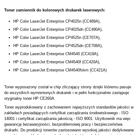
Toner zamiennik do kolorowych drukarek laserowych:
HP Color LaserJet Enterprise CP4025n (CC489A),
HP Color LaserJet Enterprise CP4025dn (CC490A),
HP Color LaserJet Enterprise CP4525n (CE707A),
HP Color LaserJet Enterprise CP4525dn (CE708A),
HP Color LaserJet Enterprise CM4540 (CC419A),
HP Color LaserJet Enterprise CM4540f (CC420A),
HP Color LaserJet Enterprise CM4540fskm (CC421A)
Toner wyposażony został w chip zliczający strony dzięki któremu pasuje
do wszystkich wymienionych drukarek i w pełni funkcjonalnie zastępuje
oryginalny toner HP CE260A.
Toner wyprodukowany z zachowaniem najwyższych standardów jakości w
zakładach posiadających certyfikat zarządzania środowiskowego - ISO
14001 i certyfikat zarządzania jakością - ISO 9001. Użytkownik ma więc
gwarancję bezawaryjności, bezproblemowej pracy i bezpieczeństwa
drukarki. Do produkcji tonerów zastosowano wysokiej jakości dedykowane