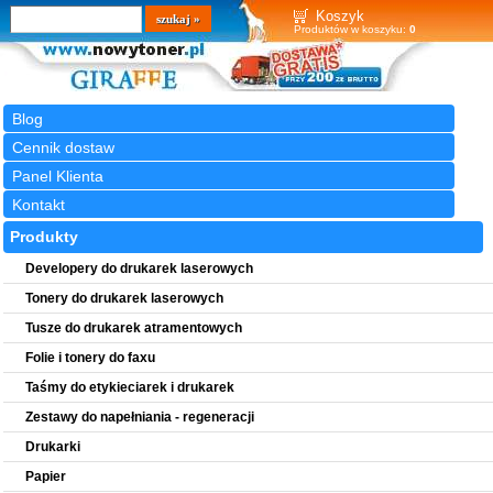
Wyszukiwarka
szukaj
Koszyk
Produktów w koszyku:
0
Blog
Cennik dostaw
Panel Klienta
Kontakt
Produkty
Developery do drukarek laserowych
Tonery do drukarek laserowych
Tusze do drukarek atramentowych
Folie i tonery do faxu
Taśmy do etykieciarek i drukarek
Zestawy do napełniania - regeneracji
Drukarki
Papier