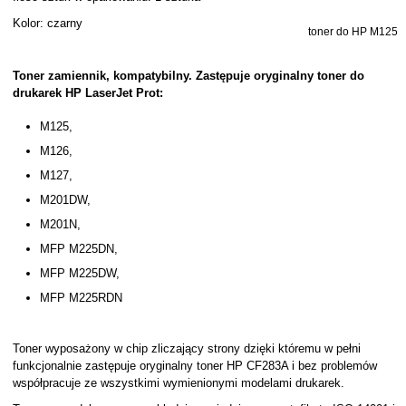
Kolor: czarny
toner do HP M125
Toner zamiennik, kompatybilny. Zastępuje oryginalny toner do
drukarek HP LaserJet Prot:
M125,
M126,
M127,
M201DW,
M201N,
MFP M225DN,
MFP M225DW,
MFP M225RDN
Toner wyposażony w chip zliczający strony dzięki któremu w pełni
funkcjonalnie zastępuje oryginalny toner HP CF283A i bez problemów
współpracuje ze wszystkimi wymienionymi modelami drukarek.