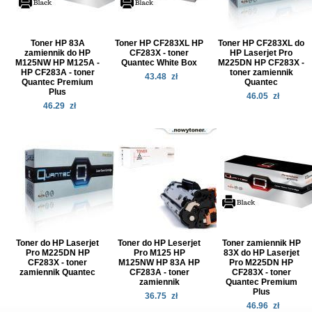
Toner HP 83A
Toner HP CF283XL HP
Toner HP CF283XL do
zamiennik do HP
CF283X - toner
HP Laserjet Pro
M125NW HP M125A -
Quantec White Box
M225DN HP CF283X -
HP CF283A - toner
toner zamiennik
43.48
zł
Quantec Premium
Quantec
Plus
46.05
zł
46.29
zł
Toner do HP Laserjet
Toner do HP Leserjet
Toner zamiennik HP
Pro M225DN HP
Pro M125 HP
83X do HP Laserjet
CF283X - toner
M125NW HP 83A HP
Pro M225DN HP
zamiennik Quantec
CF283A - toner
CF283X - toner
zamiennik
Quantec Premium
Plus
36.75
zł
46.96
zł