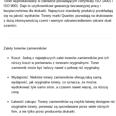
Toner wyprodukowany w zakładzie posiadającym certyfikaty ISO 14001 i
ISO 9001. Daje to użytkownikowi gwarancję bezawaryjnej pracy i
bezpieczeństwa dla drukarki. Najwyższe standardy produkcji przekładają
się na jakość wydruków. Tonery marki Quantec pozwalają na drukowanie
z dużą intensywnością czerni i wiernym odzwierciedleniem odcieni skali
szarości.
Zalety tonerów zamienników:
Koszt: Jedną z największych zalet tonerów zamienników jest ich
niższy koszt w porównaniu z tonerami oryginalnymi. Toner
zamiennik może być tańszy nawet o połowę niż oryginalny.
Wydajność: Niektóre tonery zamienników oferują taką samą
wydajność, jak oryginalne tonery, co oznacza, że można
wydrukować tyle samo stron, a czasem nawet więcej, za niższą
cenę.
Łatwość zakupu: Tonery zamienników są zwykle łatwiej dostępne niż
oryginalne tonery, ponieważ są sprzedawane przez wiele różnych
firm, a nie tylko przez producenta drukarki.