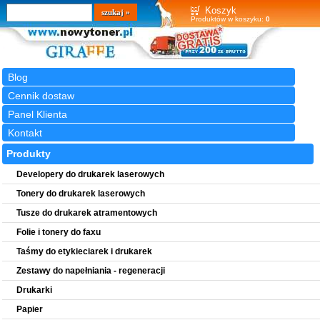
Wyszukiwarka
szukaj
Koszyk
Produktów w koszyku:
0
Blog
Cennik dostaw
Panel Klienta
Kontakt
Produkty
Developery do drukarek laserowych
Tonery do drukarek laserowych
Tusze do drukarek atramentowych
Folie i tonery do faxu
Taśmy do etykieciarek i drukarek
Zestawy do napełniania - regeneracji
Drukarki
Papier