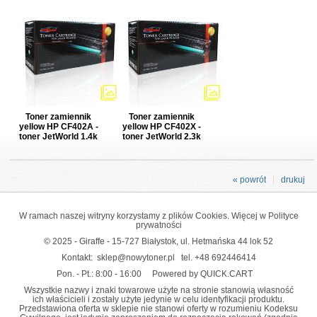
Toner zamiennik
Toner zamiennik
yellow HP CF402A -
yellow HP CF402X -
toner JetWorld 1.4k
toner JetWorld 2.3k
« powrót
drukuj
W ramach naszej witryny korzystamy z plików Cookies. Więcej w
Polityce
prywatności
© 2025 - Giraffe - 15-727 Białystok, ul. Hetmańska 44 lok 52
Kontakt:
sklep@nowytoner.pl
tel.
+48 692446414
Pon. - Pt.: 8:00 - 16:00
Powered by QUICK.CART
Wszystkie nazwy i znaki towarowe użyte na stronie stanowią własność
ich właścicieli i zostały użyte jedynie w celu identyfikacji produktu.
Przedstawiona oferta w sklepie nie stanowi oferty w rozumieniu Kodeksu