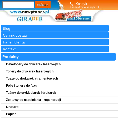
Wyszukiwarka
szukaj
Koszyk
Produktów w koszyku:
0
Blog
Cennik dostaw
Panel Klienta
Kontakt
Produkty
Developery do drukarek laserowych
Tonery do drukarek laserowych
Tusze do drukarek atramentowych
Folie i tonery do faxu
Taśmy do etykieciarek i drukarek
Zestawy do napełniania - regeneracji
Drukarki
Papier