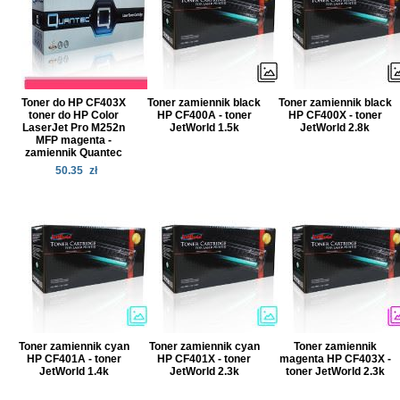
Toner do HP CF403X
Toner zamiennik black
Toner zamiennik black
toner do HP Color
HP CF400A - toner
HP CF400X - toner
LaserJet Pro M252n
JetWorld 1.5k
JetWorld 2.8k
MFP magenta -
zamiennik Quantec
50.35
zł
Toner zamiennik cyan
Toner zamiennik cyan
Toner zamiennik
HP CF401A - toner
HP CF401X - toner
magenta HP CF403X -
JetWorld 1.4k
JetWorld 2.3k
toner JetWorld 2.3k