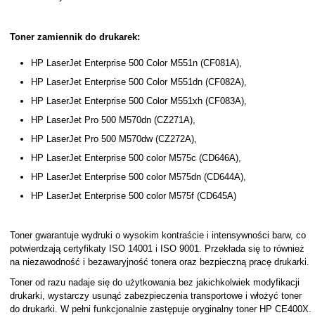
Toner zamiennik do drukarek:
HP LaserJet Enterprise 500 Color M551n (CF081A),
HP LaserJet Enterprise 500 Color M551dn (CF082A),
HP LaserJet Enterprise 500 Color M551xh (CF083A),
HP LaserJet Pro 500 M570dn (CZ271A),
HP LaserJet Pro 500 M570dw (CZ272A),
HP LaserJet Enterprise 500 color M575c (CD646A),
HP LaserJet Enterprise 500 color M575dn (CD644A),
HP LaserJet Enterprise 500 color M575f (CD645A)
Toner gwarantuje wydruki o wysokim kontraście i intensywności barw, co
potwierdzają certyfikaty ISO 14001 i ISO 9001. Przekłada się to również
na niezawodność i bezawaryjność tonera oraz bezpieczną pracę drukarki.
Toner od razu nadaje się do użytkowania bez jakichkolwiek modyfikacji
drukarki, wystarczy usunąć zabezpieczenia transportowe i włożyć toner
do drukarki. W pełni funkcjonalnie zastępuje oryginalny toner HP CE400X.