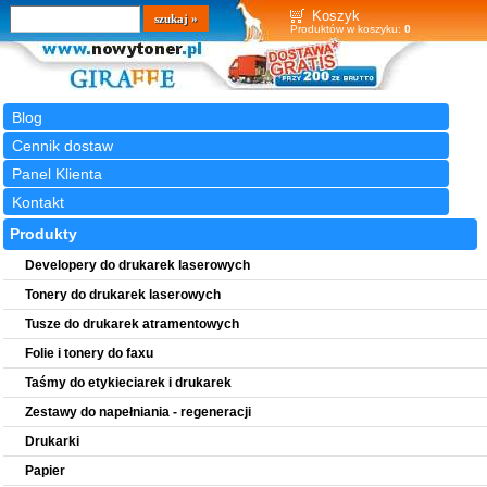
Wyszukiwarka
szukaj
Koszyk
Produktów w koszyku:
0
Blog
Cennik dostaw
Panel Klienta
Kontakt
Produkty
Developery do drukarek laserowych
Tonery do drukarek laserowych
Tusze do drukarek atramentowych
Folie i tonery do faxu
Taśmy do etykieciarek i drukarek
Zestawy do napełniania - regeneracji
Drukarki
Papier