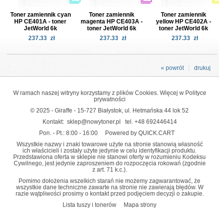
Toner zamiennik cyan
Toner zamiennik
Toner zamiennik
HP CE401A - toner
magenta HP CE403A -
yellow HP CE402A -
JetWorld 6k
toner JetWorld 6k
toner JetWorld 6k
237.33
zł
237.33
zł
237.33
zł
« powrót
drukuj
W ramach naszej witryny korzystamy z plików Cookies. Więcej w
Polityce
prywatności
© 2025 - Giraffe - 15-727 Białystok, ul. Hetmańska 44 lok 52
Kontakt:
sklep@nowytoner.pl
tel.
+48 692446414
Pon. - Pt.: 8:00 - 16:00
Powered by QUICK.CART
Wszystkie nazwy i znaki towarowe użyte na stronie stanowią własność
ich właścicieli i zostały użyte jedynie w celu identyfikacji produktu.
Przedstawiona oferta w sklepie nie stanowi oferty w rozumieniu Kodeksu
Cywilnego, jest jedynie zaproszeniem do rozpoczęcia rokowań (zgodnie
z art. 71 k.c.).
Pomimo dołożenia wszelkich starań nie możemy zagwarantować, że
wszystkie dane techniczne zawarte na stronie nie zawierają błędów. W
razie wątpliwości prosimy o kontakt przed podjęciem decyzji o zakupie.
Lista tuszy i tonerów
Mapa strony