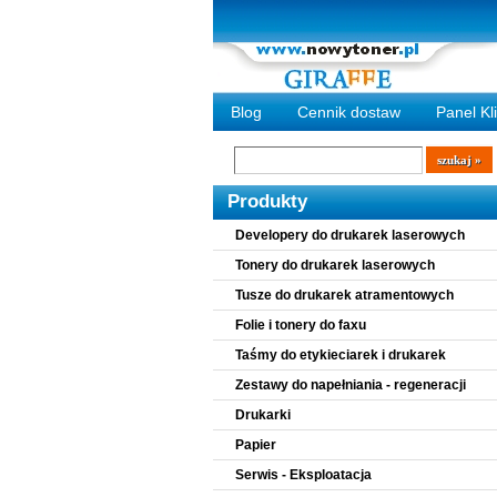
Blog
Cennik dostaw
Panel Kl
Wyszukiwarka
szukaj
Produkty
Developery do drukarek laserowych
Tonery do drukarek laserowych
Tusze do drukarek atramentowych
Folie i tonery do faxu
Taśmy do etykieciarek i drukarek
Zestawy do napełniania - regeneracji
Drukarki
Papier
Serwis - Eksploatacja