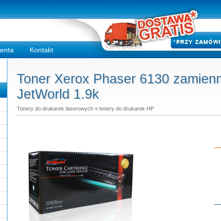
ienta
Kontakt
Toner Xerox Phaser 6130 zamienn
JetWorld 1.9k
Tonery do drukarek laserowych
»
tonery do drukarek HP
Do