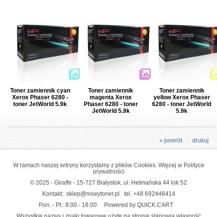
Toner zamiennik cyan
Toner zamiennik
Toner zamiennik
Xerox Phaser 6280 -
magenta Xerox
yellow Xerox Phaser
toner JetWorld 5.9k
Phaser 6280 - toner
6280 - toner JetWorld
JetWorld 5.9k
5.9k
« powrót
drukuj
W ramach naszej witryny korzystamy z plików Cookies. Więcej w
Polityce
prywatności
© 2025 - Giraffe - 15-727 Białystok, ul. Hetmańska 44 lok 52
Kontakt:
sklep@nowytoner.pl
tel.
+48 692446414
Pon. - Pt.: 8:00 - 16:00
Powered by QUICK.CART
Wszystkie nazwy i znaki towarowe użyte na stronie stanowią własność