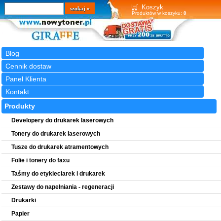
Wyszukiwarka
szukaj
Koszyk
Produktów w koszyku:
0
Blog
Cennik dostaw
Panel Klienta
Kontakt
Produkty
Developery do drukarek laserowych
Tonery do drukarek laserowych
Tusze do drukarek atramentowych
Folie i tonery do faxu
Taśmy do etykieciarek i drukarek
Zestawy do napełniania - regeneracji
Drukarki
Papier