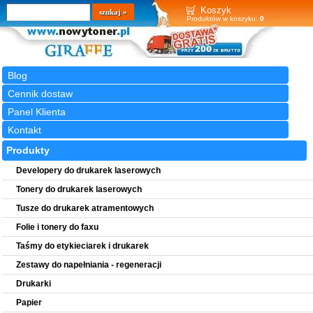
Wyszukiwarka
szukaj
Koszyk
Produktów w koszyku:
0
Blog
Cennik dostaw
Panel Klienta
Kontakt
Produkty
Developery do drukarek laserowych
Tonery do drukarek laserowych
Tusze do drukarek atramentowych
Folie i tonery do faxu
Taśmy do etykieciarek i drukarek
Zestawy do napełniania - regeneracji
Drukarki
Papier