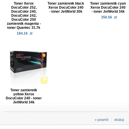
Toner Xerox
Toner zamiennik black
Toner zamiennik cyan
DocuColor 252,
Xerox DocuColor 240
Xerox DocuColor 240
DocuColor 240,
- toner JetWorld 30k
- toner JetWorld 34k
DocuColor 242,
356.56
zł
DocuColor 250
zamiennik magenta -
toner Quantec 31.7k
184.16
zł
Toner zamiennik
yellow Xerox
DocuColor 240 - toner
JetWorld 34k
« powrót
drukuj