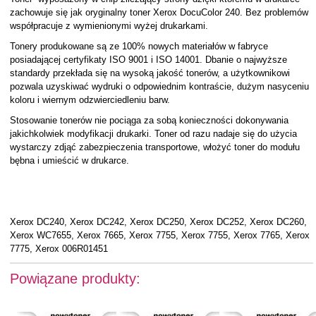
zachowuje się jak oryginalny toner Xerox DocuColor 240. Bez problemów
współpracuje z wymienionymi wyżej drukarkami.
Tonery produkowane są ze 100% nowych materiałów w fabryce
posiadającej certyfikaty ISO 9001 i ISO 14001. Dbanie o najwyższe
standardy przekłada się na wysoką jakość tonerów, a użytkownikowi
pozwala uzyskiwać wydruki o odpowiednim kontraście, dużym nasyceniu
koloru i wiernym odzwierciedleniu barw.
Stosowanie tonerów nie pociąga za sobą konieczności dokonywania
jakichkolwiek modyfikacji drukarki. Toner od razu nadaje się do użycia
wystarczy zdjąć zabezpieczenia transportowe, włożyć toner do modułu
bębna i umieścić w drukarce.
Xerox DC240, Xerox DC242, Xerox DC250, Xerox DC252, Xerox DC260,
Xerox WC7655, Xerox 7665, Xerox 7755, Xerox 7755, Xerox 7765, Xerox
7775, Xerox 006R01451
Powiązane produkty: